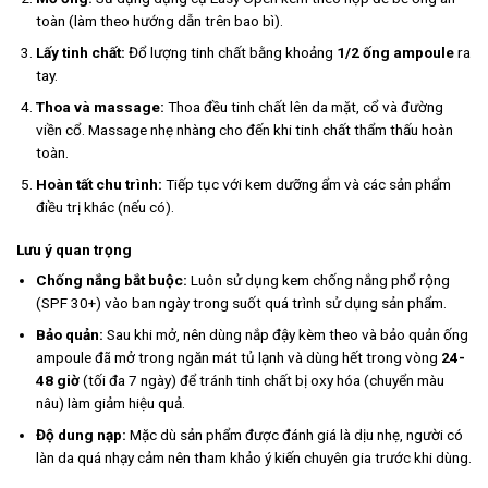
toàn (làm theo hướng dẫn trên bao bì).
Lấy tinh chất:
Đổ lượng tinh chất bằng khoảng
1/2 ống ampoule
ra
tay.
Thoa và massage:
Thoa đều tinh chất lên da mặt, cổ và đường
viền cổ. Massage nhẹ nhàng cho đến khi tinh chất thẩm thấu hoàn
toàn.
Hoàn tất chu trình:
Tiếp tục với kem dưỡng ẩm và các sản phẩm
điều trị khác (nếu có).
Lưu ý quan trọng
Chống nắng bắt buộc:
Luôn sử dụng kem chống nắng phổ rộng
(SPF 30+) vào ban ngày trong suốt quá trình sử dụng sản phẩm.
Bảo quản:
Sau khi mở, nên dùng nắp đậy kèm theo và bảo quản ống
ampoule đã mở trong ngăn mát tủ lạnh và dùng hết trong vòng
24-
48 giờ
(tối đa 7 ngày) để tránh tinh chất bị oxy hóa (chuyển màu
nâu) làm giảm hiệu quả.
Độ dung nạp:
Mặc dù sản phẩm được đánh giá là dịu nhẹ, người có
làn da quá nhạy cảm nên tham khảo ý kiến chuyên gia trước khi dùng.