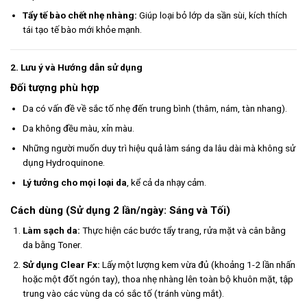
Tẩy tế bào chết nhẹ nhàng:
Giúp loại bỏ lớp da sần sùi, kích thích
tái tạo tế bào mới khỏe mạnh.
2. Lưu ý và Hướng dẫn sử dụng
Đối tượng phù hợp
Da có vấn đề về sắc tố nhẹ đến trung bình (thâm, nám, tàn nhang).
Da không đều màu, xỉn màu.
Những người muốn duy trì hiệu quả làm sáng da lâu dài mà không sử
dụng Hydroquinone.
Lý tưởng cho mọi loại da
, kể cả da nhạy cảm.
Cách dùng (Sử dụng 2 lần/ngày: Sáng và Tối)
Làm sạch da:
Thực hiện các bước tẩy trang, rửa mặt và cân bằng
da bằng Toner.
Sử dụng Clear Fx:
Lấy một lượng kem vừa đủ (khoảng 1-2 lần nhấn
hoặc một đốt ngón tay), thoa nhẹ nhàng lên toàn bộ khuôn mặt, tập
trung vào các vùng da có sắc tố (tránh vùng mắt).