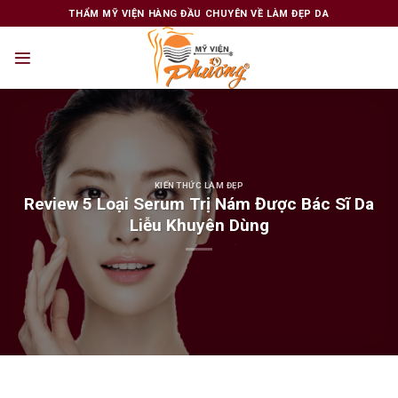
Skip
THẨM MỸ VIỆN HÀNG ĐẦU CHUYÊN VỀ LÀM ĐẸP DA
to
content
KIẾN THỨC LÀM ĐẸP
Review 5 Loại Serum Trị Nám Được Bác Sĩ Da
Liễu Khuyên Dùng