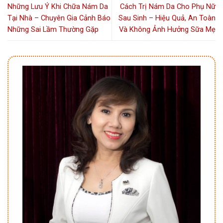
Những Lưu Ý Khi Chữa Nám Da
Cách Trị Nám Da Cho Phụ Nữ
Tại Nhà – Chuyên Gia Cảnh Báo
Sau Sinh – Hiệu Quả, An Toàn
Những Sai Lầm Thường Gặp
Và Không Ảnh Hưởng Sữa Mẹ