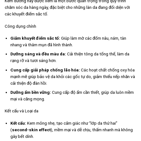
Kem dưỡng này được xem là một bước quan trọng trong quy trình
chăm sóc da hàng ngày, đặc biệt cho những làn da đang đối diện với
các khuyết điểm sắc tố.
Công dụng chính
Giảm khuyết điểm sắc tố:
Giúp làm mờ các đốm nâu, nám, tàn
nhang và thâm mụn đã hình thành.
Dưỡng sáng và đều màu da:
Cải thiện tông da tổng thể, làm da
rạng rỡ và tươi sáng hơn.
Cung cấp giải pháp chống lão hóa:
Các hoạt chất chống oxy hóa
mạnh mẽ giúp bảo vệ da khỏi các gốc tự do, giảm thiểu nếp nhăn và
cải thiện độ đàn hồi.
Dưỡng ẩm bền vững:
Cung cấp độ ẩm cần thiết, giúp da luôn mềm
mại và căng mọng.
Kết cấu và Loại da
Kết cấu:
Kem mỏng nhẹ, tạo cảm giác như “lớp da thứ hai”
(
second-skin effect
), mềm mại và dễ chịu, thấm nhanh mà không
gây bết dính.