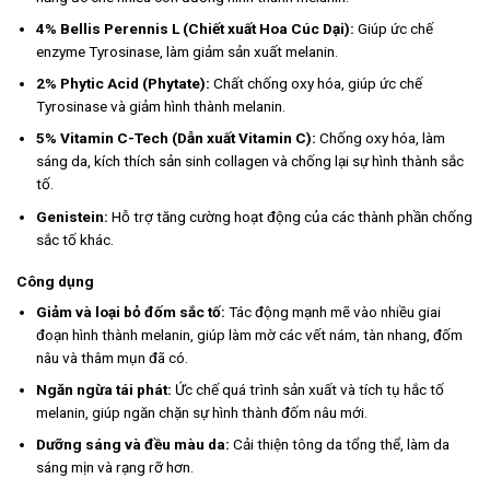
4% Bellis Perennis L (Chiết xuất Hoa Cúc Dại):
Giúp ức chế
enzyme Tyrosinase, làm giảm sản xuất melanin.
2% Phytic Acid (Phytate):
Chất chống oxy hóa, giúp ức chế
Tyrosinase và giảm hình thành melanin.
5% Vitamin C-Tech (Dẫn xuất Vitamin C):
Chống oxy hóa, làm
sáng da, kích thích sản sinh collagen và chống lại sự hình thành sắc
tố.
Genistein:
Hỗ trợ tăng cường hoạt động của các thành phần chống
sắc tố khác.
Công dụng
Giảm và loại bỏ đốm sắc tố:
Tác động mạnh mẽ vào nhiều giai
đoạn hình thành melanin, giúp làm mờ các vết nám, tàn nhang, đốm
nâu và thâm mụn đã có.
Ngăn ngừa tái phát:
Ức chế quá trình sản xuất và tích tụ hắc tố
melanin, giúp ngăn chặn sự hình thành đốm nâu mới.
Dưỡng sáng và đều màu da:
Cải thiện tông da tổng thể, làm da
sáng mịn và rạng rỡ hơn.