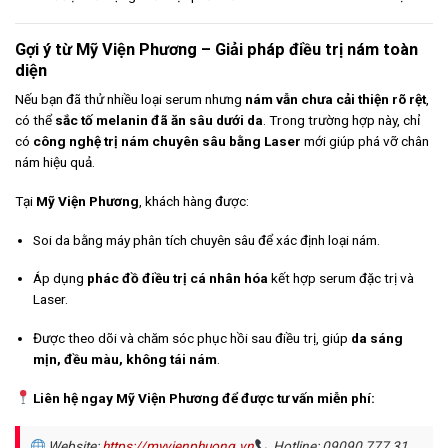
Gợi ý từ Mỹ Viện Phương – Giải pháp điều trị nám toàn
diện
Nếu bạn đã thử nhiều loại serum nhưng
nám vẫn chưa cải thiện rõ rệt
,
có thể
sắc tố melanin đã ăn sâu dưới da
. Trong trường hợp này, chỉ
có
công nghệ trị nám chuyên sâu bằng Laser
mới giúp phá vỡ chân
nám hiệu quả.
Tại
Mỹ Viện Phương
, khách hàng được:
Soi da bằng máy phân tích chuyên sâu để xác định loại nám.
Áp dụng
phác đồ điều trị cá nhân hóa
kết hợp serum đặc trị và
Laser.
Được theo dõi và chăm sóc phục hồi sau điều trị, giúp
da sáng
mịn, đều màu, không tái nám
.
Liên hệ ngay Mỹ Viện Phương để được tư vấn miễn phí:
Website:
https://myvienphuong.vn
Hotline: 09090 777 31