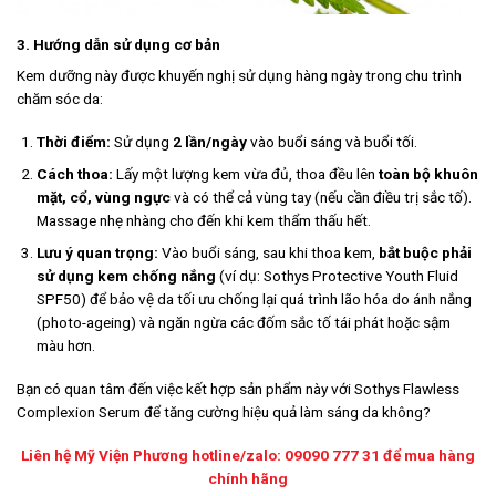
3. Hướng dẫn sử dụng cơ bản
Kem dưỡng này được khuyến nghị sử dụng hàng ngày trong chu trình
chăm sóc da:
Thời điểm:
Sử dụng
2 lần/ngày
vào buổi sáng và buổi tối.
Cách thoa:
Lấy một lượng kem vừa đủ, thoa đều lên
toàn bộ khuôn
mặt, cổ, vùng ngực
và có thể cả vùng tay (nếu cần điều trị sắc tố).
Massage nhẹ nhàng cho đến khi kem thẩm thấu hết.
Lưu ý quan trọng:
Vào buổi sáng, sau khi thoa kem,
bắt buộc phải
sử dụng kem chống nắng
(ví dụ: Sothys Protective Youth Fluid
SPF50) để bảo vệ da tối ưu chống lại quá trình lão hóa do ánh nắng
(photo-ageing) và ngăn ngừa các đốm sắc tố tái phát hoặc sậm
màu hơn.
Bạn có quan tâm đến việc kết hợp sản phẩm này với Sothys Flawless
Complexion Serum để tăng cường hiệu quả làm sáng da không?
Liên hệ Mỹ Viện Phương hotline/zalo: 09090 777 31 để mua hàng
chính hãng