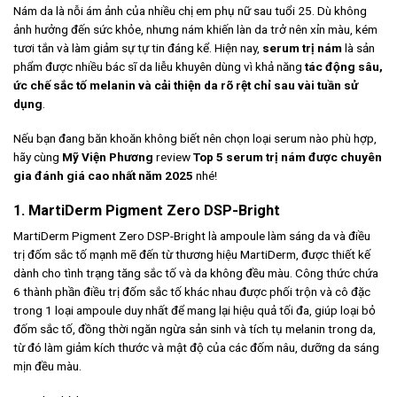
Nám da là nỗi ám ảnh của nhiều chị em phụ nữ sau tuổi 25. Dù không
ảnh hưởng đến sức khỏe, nhưng nám khiến làn da trở nên xỉn màu, kém
tươi tắn và làm giảm sự tự tin đáng kể. Hiện nay,
serum trị nám
là sản
phẩm được nhiều bác sĩ da liễu khuyên dùng vì khả năng
tác động sâu,
ức chế sắc tố melanin và cải thiện da rõ rệt chỉ sau vài tuần sử
dụng
.
Nếu bạn đang băn khoăn không biết nên chọn loại serum nào phù hợp,
hãy cùng
Mỹ Viện Phương
review
Top 5 serum trị nám được chuyên
gia đánh giá cao nhất năm 2025
nhé!
1. MartiDerm Pigment Zero DSP-Bright
MartiDerm Pigment Zero DSP-Bright là ampoule làm sáng da và điều
trị đốm sắc tố mạnh mẽ đến từ thương hiệu MartiDerm, được thiết kế
dành cho tình trạng tăng sắc tố và da không đều màu. Công thức chứa
6 thành phần điều trị đốm sắc tố khác nhau được phối trộn và cô đặc
trong 1 loại ampoule duy nhất để mang lại hiệu quả tối đa, giúp loại bỏ
đốm sắc tố, đồng thời ngăn ngừa sản sinh và tích tụ melanin trong da,
từ đó làm giảm kích thước và mật độ của các đốm nâu, dưỡng da sáng
mịn đều màu.