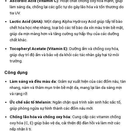
Ascorbic Acid (Vitamin C):
Hoạt chất chống oxy hóa mạnh, giúp
làm sáng da, chống lại các gốc tự do gây lão hóa và tổn thương do
tia UV.
Lactic Acid (AHA):
Một dạng Alpha Hydroxy Acid giúp tẩy tế bào
chết hóa học nhẹ nhàng, loại bỏ các tế bào da xỉn màu trên bề mặt,
giúp da mịn màng hơn và tăng cường sự hấp thụ của các dưỡng
chất khác.
Tocopheryl Acetate (Vitamin E):
Dưỡng ẩm và chống oxy hóa,
giúp duy trì độ ẩm và bảo vệ da khỏi các tác nhân gây hại từ môi
trường.
Công dụng
Làm sáng và đều màu da:
Giảm sự xuất hiện của các đốm nâu, tàn
nhang, nám và thâm mụn trên bề mặt da, mang lại làn da sáng mịn
và rạng rỡ.
Ức chế sắc tố Melanin:
Ngăn chặn quá trình sản sinh hắc sắc tố,
giúp phòng ngừa sự hình thành các đốm nâu mới.
Chống lão hóa và chống oxy hóa:
Cung cấp các vitamin chống
oxy hóa (C, E) giúp bảo vệ da, cải thiện độ đàn hồi và làm mờ các
nếp nhăn li ti.