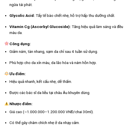
ngừa tái phát.
Glycolic Acid:
Tẩy tế bào chết nhẹ, hỗ trợ hấp thu dưỡng chất.
Vitamin Cg (Ascorbyl Glucoside):
Tăng hiệu quả làm sáng và đều
màu da.
Công dụng:
Giảm nám, tàn nhang, sạm da chỉ sau 4 tuần sử dụng.
Phù hợp cho da xỉn màu, da lão hóa và nám hỗn hợp.
Ưu điểm:
Hiệu quả nhanh, kết cấu nhẹ, dễ thấm.
Được các bác sĩ da liễu tại châu Âu khuyên dùng.
Nhược điểm:
Giá cao (~1.000.000–1.200.000 VNĐ/chai 30ml).
Có thể gây châm chích nhẹ ở da nhạy cảm.