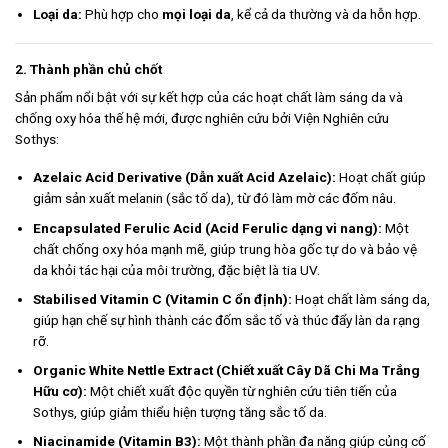
Loại da:
Phù hợp cho
mọi loại da
, kể cả da thường và da hỗn hợp.
2. Thành phần chủ chốt
Sản phẩm nổi bật với sự kết hợp của các hoạt chất làm sáng da và
chống oxy hóa thế hệ mới, được nghiên cứu bởi Viện Nghiên cứu
Sothys:
Azelaic Acid Derivative (Dẫn xuất Acid Azelaic):
Hoạt chất giúp
giảm sản xuất melanin (sắc tố da), từ đó làm mờ các đốm nâu.
Encapsulated Ferulic Acid (Acid Ferulic dạng vi nang):
Một
chất chống oxy hóa mạnh mẽ, giúp trung hòa gốc tự do và bảo vệ
da khỏi tác hại của môi trường, đặc biệt là tia UV.
Stabilised Vitamin C (Vitamin C ổn định):
Hoạt chất làm sáng da,
giúp hạn chế sự hình thành các đốm sắc tố và thúc đẩy làn da rạng
rỡ.
Organic White Nettle Extract (Chiết xuất Cây Dã Chi Ma Trắng
Hữu cơ):
Một chiết xuất độc quyền từ nghiên cứu tiên tiến của
Sothys, giúp giảm thiểu hiện tượng tăng sắc tố da.
Niacinamide (Vitamin B3):
Một thành phần đa năng giúp củng cố