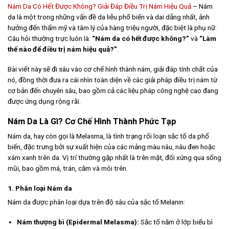
Nám Da Có Hết Được Không? Giải Đáp Điều Trị Nám Hiệu Quả
– Nám
da là một trong những vấn đề da liễu phổ biến và dai dẳng nhất, ảnh
hưởng đến thẩm mỹ và tâm lý của hàng triệu người, đặc biệt là phụ nữ.
Câu hỏi thường trực luôn là:
“Nám da có hết được không?”
và
“Làm
thế nào để điều trị nám hiệu quả?”
.
Bài viết này sẽ đi sâu vào cơ chế hình thành nám, giải đáp tính chất của
nó, đồng thời đưa ra cái nhìn toàn diện về các giải pháp điều trị nám từ
cơ bản đến chuyên sâu, bao gồm cả các liệu pháp công nghệ cao đang
được ứng dụng rộng rãi.
Nám Da Là Gì? Cơ Chế Hình Thành Phức Tạp
Nám da, hay còn gọi là Melasma, là tình trạng rối loạn sắc tố da phổ
biến, đặc trưng bởi sự xuất hiện của các mảng màu nâu, nâu đen hoặc
xám xanh trên da. Vị trí thường gặp nhất là trên mặt, đối xứng qua sống
mũi, bao gồm má, trán, cằm và môi trên.
1. Phân loại Nám da
Nám da được phân loại dựa trên độ sâu của sắc tố Melanin:
Nám thượng bì (Epidermal Melasma):
Sắc tố nằm ở lớp biểu bì