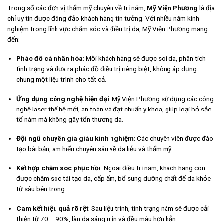
Trong số các đơn vị thẩm mỹ chuyên về trị nám,
Mỹ Viện Phương
là địa
chỉ uy tín được đông đảo khách hàng tin tưởng. Với nhiều năm kinh
nghiệm trong lĩnh vực chăm sóc và điều trị da, Mỹ Viện Phương mang
đến:
Phác đồ cá nhân hóa
: Mỗi khách hàng sẽ được soi da, phân tích
tình trạng và đưa ra phác đồ điều trị riêng biệt, không áp dụng
chung một liệu trình cho tất cả.
Ứng dụng công nghệ hiện đại
: Mỹ Viện Phương sử dụng các công
nghệ laser thế hệ mới, an toàn và đạt chuẩn y khoa, giúp loại bỏ sắc
tố nám mà không gây tổn thương da.
Đội ngũ chuyên gia giàu kinh nghiệm
: Các chuyên viên được đào
tạo bài bản, am hiểu chuyên sâu về da liễu và thẩm mỹ.
Kết hợp chăm sóc phục hồi
: Ngoài điều trị nám, khách hàng còn
được chăm sóc tái tạo da, cấp ẩm, bổ sung dưỡng chất để da khỏe
từ sâu bên trong.
Cam kết hiệu quả rõ rệt
: Sau liệu trình, tình trạng nám sẽ được cải
thiện từ 70 – 90%, làn da sáng mịn và đều màu hơn hẳn.