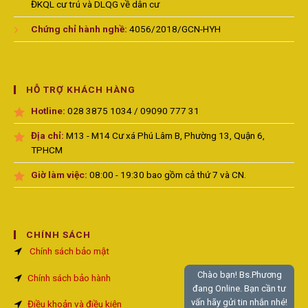
ĐKQL cư trú và DLQG về dân cư
Chứng chỉ hành nghề:
4056/2018/GCN-HYH
HỖ TRỢ KHÁCH HÀNG
Hotline:
028 3875 1034 / 09090 777 31
Địa chỉ:
M13 - M14 Cư xá Phú Lâm B, Phường 13, Quận 6,
TPHCM
Giờ làm việc:
08:00 - 19:30 bao gồm cả thứ 7 và CN.
CHÍNH SÁCH
Chính sách bảo mật
Chào bạn! Bs.Phương
Chính sách bảo hành
đang Online. Bạn cần tư
vấn hãy gửi tin nhắn nhé!
Điều khoản và điều kiện