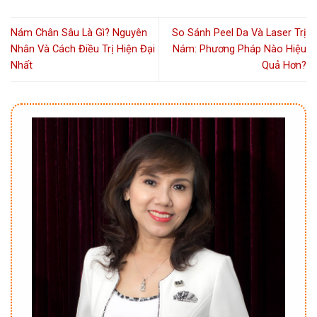
Nám Chân Sâu Là Gì? Nguyên
So Sánh Peel Da Và Laser Trị
Nhân Và Cách Điều Trị Hiện Đại
Nám: Phương Pháp Nào Hiệu
Nhất
Quả Hơn?