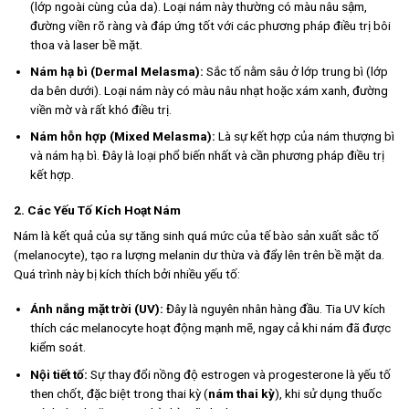
(lớp ngoài cùng của da). Loại nám này thường có màu nâu sậm,
đường viền rõ ràng và đáp ứng tốt với các phương pháp điều trị bôi
thoa và laser bề mặt.
Nám hạ bì (Dermal Melasma):
Sắc tố nằm sâu ở lớp trung bì (lớp
da bên dưới). Loại nám này có màu nâu nhạt hoặc xám xanh, đường
viền mờ và rất khó điều trị.
Nám hỗn hợp (Mixed Melasma):
Là sự kết hợp của nám thượng bì
và nám hạ bì. Đây là loại phổ biến nhất và cần phương pháp điều trị
kết hợp.
2. Các Yếu Tố Kích Hoạt Nám
Nám là kết quả của sự tăng sinh quá mức của tế bào sản xuất sắc tố
(melanocyte), tạo ra lượng melanin dư thừa và đẩy lên trên bề mặt da.
Quá trình này bị kích thích bởi nhiều yếu tố:
Ánh nắng mặt trời (UV):
Đây là nguyên nhân hàng đầu. Tia UV kích
thích các melanocyte hoạt động mạnh mẽ, ngay cả khi nám đã được
kiểm soát.
Nội tiết tố:
Sự thay đổi nồng độ estrogen và progesterone là yếu tố
then chốt, đặc biệt trong thai kỳ (
nám thai kỳ
), khi sử dụng thuốc