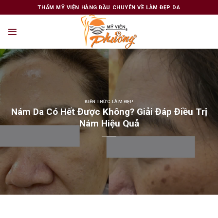
Skip
THẨM MỸ VIỆN HÀNG ĐẦU CHUYÊN VỀ LÀM ĐẸP DA
to
content
KIẾN THỨC LÀM ĐẸP
Nám Da Có Hết Được Không? Giải Đáp Điều Trị
Nám Hiệu Quả