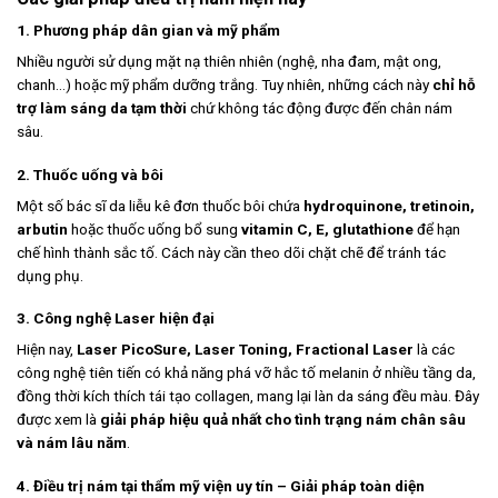
1. Phương pháp dân gian và mỹ phẩm
Nhiều người sử dụng mặt nạ thiên nhiên (nghệ, nha đam, mật ong,
chanh…) hoặc mỹ phẩm dưỡng trắng. Tuy nhiên, những cách này
chỉ hỗ
trợ làm sáng da tạm thời
chứ không tác động được đến chân nám
sâu.
2. Thuốc uống và bôi
Một số bác sĩ da liễu kê đơn thuốc bôi chứa
hydroquinone, tretinoin,
arbutin
hoặc thuốc uống bổ sung
vitamin C, E, glutathione
để hạn
chế hình thành sắc tố. Cách này cần theo dõi chặt chẽ để tránh tác
dụng phụ.
3. Công nghệ Laser hiện đại
Hiện nay,
Laser PicoSure, Laser Toning, Fractional Laser
là các
công nghệ tiên tiến có khả năng phá vỡ hắc tố melanin ở nhiều tầng da,
đồng thời kích thích tái tạo collagen, mang lại làn da sáng đều màu. Đây
được xem là
giải pháp hiệu quả nhất cho tình trạng nám chân sâu
và nám lâu năm
.
4. Điều trị nám tại thẩm mỹ viện uy tín – Giải pháp toàn diện