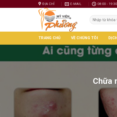
Skip
ĐỊA CHỈ
E-MAIL
08:00 - 19:3
to
content
TRANG CHỦ
VỀ CHÚNG TÔI
DỊC
Chữa m