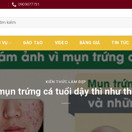
0
0909077731
H VỤ
ĐÀO TẠO
VIDEO
BẢNG GIÁ
TIN TỨC
KIẾN THỨC LÀM ĐẸP
ụn trứng cá tuổi dậy thì như t