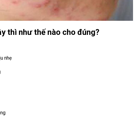
y thì như thế nào cho đúng?
ịu nhẹ
g
ùng