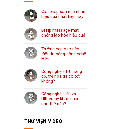
Giải pháp xóa nếp nhăn
05
hiệu quả nhất hiện nay
Th8
Bí kíp massage mặt
05
chống lão hóa hiệu quả
Th8
Trường hợp nào nên
30
điều trị bằng công nghệ
Th7
HIFU
Công nghệ HIFU nâng
30
cơ, trẻ hóa da có tốt
Th7
không?
Công nghệ Hifu và
27
Ultherapy khác nhau
Th7
như thế nào?
THƯ VIỆN VIDEO