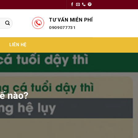
TƯ VẤN MIỄN PHÍ
0909077731
LIÊN HỆ
hế nào?