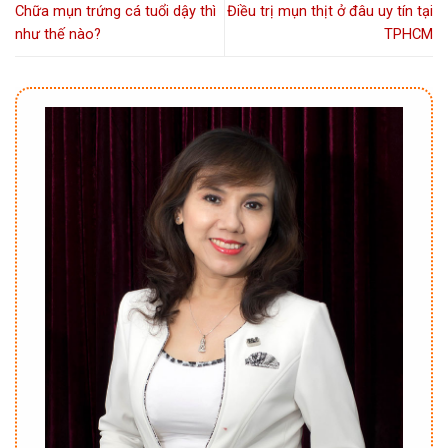
Chữa mụn trứng cá tuổi dậy thì
Điều trị mụn thịt ở đâu uy tín tại
như thế nào?
TPHCM