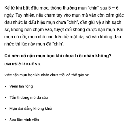
Kể từ khi bắt đầu mọc, thông thường mụn “chín” sau 5 – 6
ngày. Tuy nhiên, nếu chạm tay vào mụn mà vẫn còn cảm giác
đau nhức là dấu hiệu mụn chưa “chín”, cần giữ vệ sinh sạch
sẽ, không nên chạm vào, tuyệt đối không được nặn mụn. Khi
mụn có cồi, mụn nhô cao trên bề mặt da, sờ vào không đau
nhức thì lúc này mụn đã “chín”.
Có nên cố nặn mụn bọc khi chưa trồi nhân không?
Câu trả lời là
KHÔNG
.
Việc nặn mụn bọc khi nhân chưa trồi có thể gây ra:
Viêm lan rộng
Tổn thương mô da sâu
Mụn dai dẳng không khỏi
Sẹo lõm vĩnh viễn