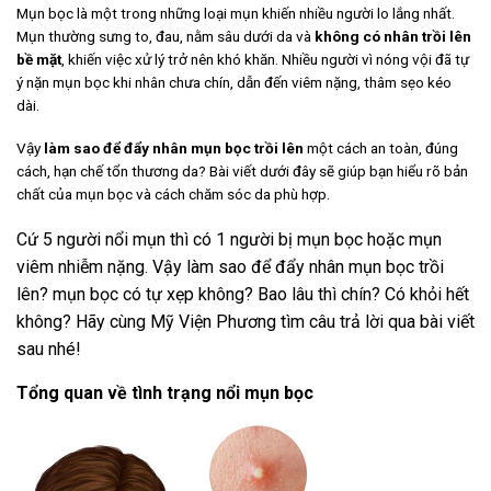
Mụn bọc là một trong những loại mụn khiến nhiều người lo lắng nhất.
Mụn thường sưng to, đau, nằm sâu dưới da và
không có nhân trồi lên
bề mặt
, khiến việc xử lý trở nên khó khăn. Nhiều người vì nóng vội đã tự
ý nặn mụn bọc khi nhân chưa chín, dẫn đến viêm nặng, thâm sẹo kéo
dài.
Vậy
làm sao để đẩy nhân mụn bọc trồi lên
một cách an toàn, đúng
cách, hạn chế tổn thương da? Bài viết dưới đây sẽ giúp bạn hiểu rõ bản
chất của mụn bọc và cách chăm sóc da phù hợp.
Cứ 5 người nổi mụn thì có 1 người bị mụn bọc hoặc mụn
viêm nhiễm nặng. Vậy làm sao để đẩy nhân mụn bọc trồi
lên? mụn bọc có tự xẹp không? Bao lâu thì chín? Có khỏi hết
không? Hãy cùng Mỹ Viện Phương tìm câu trả lời qua bài viết
sau nhé!
Tổng quan về tình trạng nổi mụn bọc