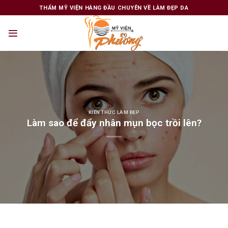
Skip
THẨM MỸ VIỆN HÀNG ĐẦU CHUYÊN VỀ LÀM ĐẸP DA
to
content
KIẾN THỨC LÀM ĐẸP
Làm sao để đẩy nhân mụn bọc trồi lên?