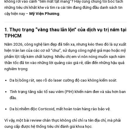
không rơi vào cảnh “tiền mất tật mang”? Hãy cùng chúng tôi bóc tách
những tiêu chí khắt khe và tìm ra cái tên đang đứng đầu danh sách tin
cậy hiện nay –
Mỹ Viện Phương
.
1. Thực trạng “vàng thau lẫn lộn” của dịch vụ trị nám tại
TPHCM
Năm 2026, công nghệ làm đẹp đã tiến xa, nhưng kéo theo đó là sự xuất
hiện tràn lan của các cơ sở “chui”, sử dụng công nghệ giả mạo hoặc mỹ
phẩm lột tẩy kém chất lượng. Nhiều chị em vì nôn nóng muốn sạch nám
thần tốc đã tin vào những lời quảng cáo giá rẻ, dẫn đến những hậu quả
nghiêm trọng:
Da bị bỏng rát, sẹo rỗ do laser cường độ cao không kiểm soát.
Tình trạng tăng sắc tố sau viêm (PIH) khiến nám đen và sâu hơn ban
đầu.
Da bị nhiễm độc Corticoid, mất hoàn toàn hàng rào bảo vệ.
Vì vậy, một bài review chân thực không chỉ chỉ ra tên địa chỉ, mà phải
cung cấp được hệ thống tiêu chí đánh giá khoa học.