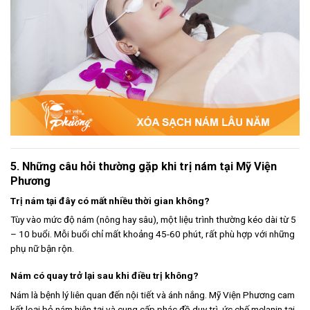
5. Những câu hỏi thường gặp khi trị nám tại Mỹ Viện
Phương
Trị nám tại đây có mất nhiều thời gian không?
Tùy vào mức độ nám (nông hay sâu), một liệu trình thường kéo dài từ 5
– 10 buổi. Mỗi buổi chỉ mất khoảng 45-60 phút, rất phù hợp với những
phụ nữ bận rộn.
Nám có quay trở lại sau khi điều trị không?
Nám là bệnh lý liên quan đến nội tiết và ánh nắng. Mỹ Viện Phương cam
kết loại bỏ nám hiện tại và cung cấp phác đồ duy trì, ức chế melanin tại