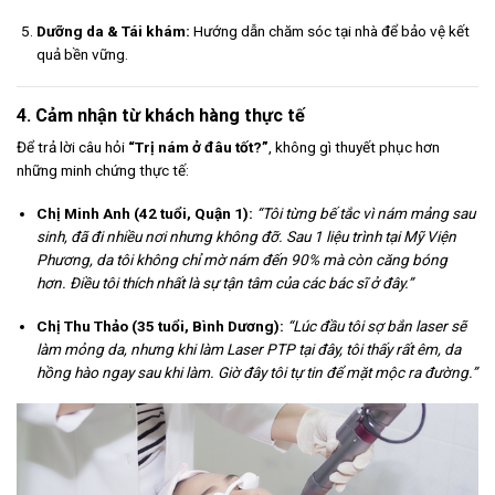
Dưỡng da & Tái khám:
Hướng dẫn chăm sóc tại nhà để bảo vệ kết
quả bền vững.
4. Cảm nhận từ khách hàng thực tế
Để trả lời câu hỏi
“Trị nám ở đâu tốt?”
, không gì thuyết phục hơn
những minh chứng thực tế:
Chị Minh Anh (42 tuổi, Quận 1):
“Tôi từng bế tắc vì nám mảng sau
sinh, đã đi nhiều nơi nhưng không đỡ. Sau 1 liệu trình tại Mỹ Viện
Phương, da tôi không chỉ mờ nám đến 90% mà còn căng bóng
hơn. Điều tôi thích nhất là sự tận tâm của các bác sĩ ở đây.”
Chị Thu Thảo (35 tuổi, Bình Dương):
“Lúc đầu tôi sợ bắn laser sẽ
làm mỏng da, nhưng khi làm Laser PTP tại đây, tôi thấy rất êm, da
hồng hào ngay sau khi làm. Giờ đây tôi tự tin để mặt mộc ra đường.”