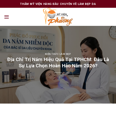
Skip
THẨM MỸ VIỆN HÀNG ĐẦU CHUYÊN VỀ LÀM ĐẸP DA
to
content
KIẾN THỨC LÀM ĐẸP
Địa Chỉ Trị Nám Hiệu Quả Tại TPHCM: Đâu Là
Sự Lựa Chọn Hoàn Hảo Năm 2026?