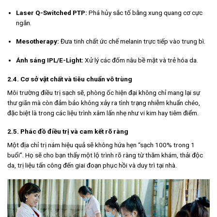
Laser Q-Switched PTP:
Phá hủy sắc tố bằng xung quang cơ cực
ngắn.
Mesotherapy:
Đưa tinh chất ức chế melanin trực tiếp vào trung bì.
Ánh sáng IPL/E-Light:
Xử lý các đốm nâu bề mặt và trẻ hóa da.
2.4. Cơ sở vật chất và tiêu chuẩn vô trùng
Môi trường điều trị sạch sẽ, phòng ốc hiện đại không chỉ mang lại sự
thư giãn mà còn đảm bảo không xảy ra tình trạng nhiễm khuẩn chéo,
đặc biệt là trong các liệu trình xâm lấn nhẹ như vi kim hay tiêm điểm.
2.5. Phác đồ điều trị và cam kết rõ ràng
Một địa chỉ trị nám hiệu quả sẽ không hứa hẹn “sạch 100% trong 1
buổi”. Họ sẽ cho bạn thấy một lộ trình rõ ràng từ thăm khám, thải độc
da, trị liệu tấn công đến giai đoạn phục hồi và duy trì tại nhà.