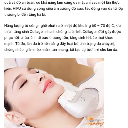
quả và độ an toàn, có khả năng làm căng da mặt chỉ sau một lần thực
hiện. HIFU sử dụng sóng siêu âm cường độ cao, tác động vào da từ lớp
thượng bì đến tầng hạ bì.
Năng lượng từ công nghệ phát ra ở nhiệt độ khoảng 60 – 70 độ C, kích
thích tăng sinh Collagen nhanh chóng. Liên kết Collagen đứt gãy được
phục hồi, chữa lành tế bào thương tổn, tăng sinh tế bào mới khỏe
mạnh. Từ đó, làn da trở nên căng đầy, loại bỏ tình trạng da chảy xệ,
chùng nhão, giảm nếp nhăn, tàn nhang, tái tạo sự tươi trẻ cho làn da.