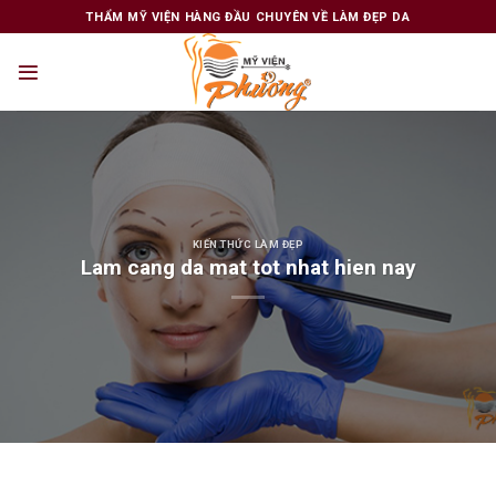
Skip
THẨM MỸ VIỆN HÀNG ĐẦU CHUYÊN VỀ LÀM ĐẸP DA
to
content
KIẾN THỨC LÀM ĐẸP
Lam cang da mat tot nhat hien nay