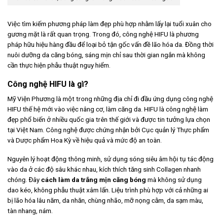
Việc tìm kiếm phương pháp làm đẹp phù hợp nhằm lấy lại tuổi xuân cho
gương mặt là rất quan trọng. Trong đó, công nghệ HIFU là phương
pháp hữu hiệu hàng đầu để loại bỏ tận gốc vấn đề lão hóa da. Đồng thời
nuôi dưỡng da căng bóng, sáng mịn chỉ sau thời gian ngắn mà không
cần thực hiện phẫu thuật nguy hiểm.
Công nghệ HIFU là gì?
Mỹ Viện Phương là một trong những địa chỉ đi đầu ứng dụng công nghệ
HIFU thế hệ mới vào việc nâng cơ, làm căng da. HIFU là công nghệ làm
đẹp phổ biến ở nhiều quốc gia trên thế giới và được tin tưởng lựa chọn
tại Việt Nam. Công nghệ được chứng nhận bởi Cục quản lý Thực phẩm
và Dược phẩm Hoa Kỳ về hiệu quả và mức độ an toàn.
Nguyên lý hoạt động thông minh, sử dụng sóng siêu âm hội tụ tác động
vào da ở các độ sâu khác nhau, kích thích tăng sinh Collagen nhanh
chóng. Đây
cách làm da trắng mịn căng bóng
mà không sử dụng
dao kéo, không phẫu thuật xâm lấn. Liệu trình phù hợp với cả những ai
bị lão hóa lâu năm, da nhăn, chùng nhão, mỡ nọng cằm, da sạm màu,
tàn nhang, nám.