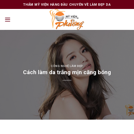
Skip
THẨM MỸ VIỆN HÀNG ĐẦU CHUYÊN VỀ LÀM ĐẸP DA
to
content
CÔNG NGHỆ LÀM ĐẸP
Cách làm da trắng mịn căng bóng