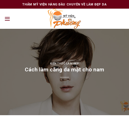
Skip
THẨM MỸ VIỆN HÀNG ĐẦU CHUYÊN VỀ LÀM ĐẸP DA
to
content
KIẾN THỨC LÀM ĐẸP
Cách làm căng da mặt cho nam