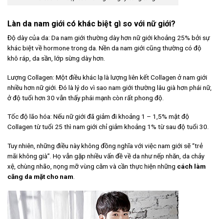
Làn da nam giới có khác biệt gì so với nữ giới?
Độ dày của da: Da nam giới thường dày hơn nữ giới khoảng 25% bởi sự
khác biệt về hormone trong da. Nền da nam giới cũng thường có độ
khô ráp, da sần, lớp sừng dày hơn.
Lượng Collagen: Một điều khác lạ là lượng liên kết Collagen ở nam giới
nhiều hơn nữ giới. Đó là lý do vì sao nam giới thường lâu già hơn phái nữ,
ở độ tuổi hơn 30 vẫn thấy phái mạnh còn rất phong độ.
Tốc độ lão hóa: Nếu nữ giới đã giảm đi khoảng 1 – 1,5% mật độ
Collagen từ tuổi 25 thì nam giới chỉ giảm khoảng 1% từ sau độ tuổi 30.
Tuy nhiên, những điều này không đồng nghĩa với việc nam giới sẽ “trẻ
mãi không già”. Họ vẫn gặp nhiều vấn đề về da như nếp nhăn, da chảy
xệ, chùng nhão, nọng mỡ vùng cằm và cần thực hiện những
cách làm
căng da mặt cho nam
.