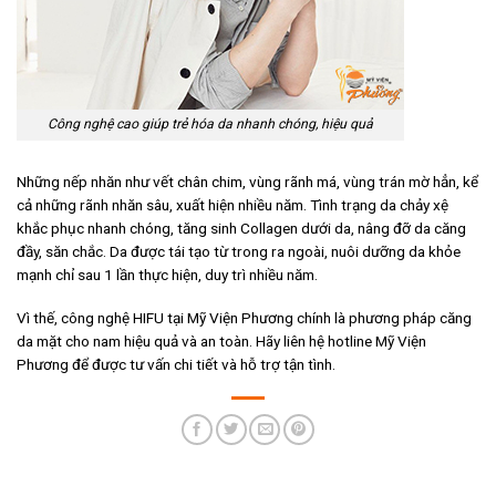
Công nghệ cao giúp trẻ hóa da nhanh chóng, hiệu quả
Những nếp nhăn như vết chân chim, vùng rãnh má, vùng trán mờ hẳn, kể
cả những rãnh nhăn sâu, xuất hiện nhiều năm. Tình trạng da chảy xệ
khắc phục nhanh chóng, tăng sinh Collagen dưới da, nâng đỡ da căng
đầy, săn chắc. Da được tái tạo từ trong ra ngoài, nuôi dưỡng da khỏe
mạnh chỉ sau 1 lần thực hiện, duy trì nhiều năm.
Vì thế, công nghệ HIFU tại Mỹ Viện Phương chính là phương pháp căng
da mặt cho nam hiệu quả và an toàn. Hãy liên hệ hotline Mỹ Viện
Phương để được tư vấn chi tiết và hỗ trợ tận tình.