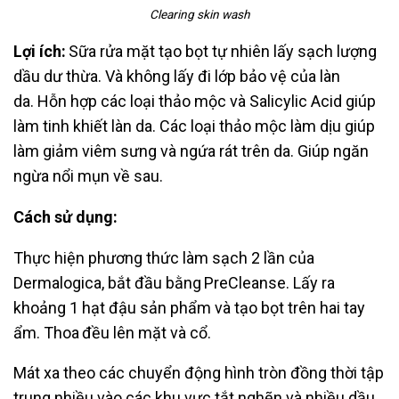
Clearing skin wash
Lợi ích:
Sữa rửa mặt tạo bọt tự nhiên lấy sạch lượng
dầu dư thừa. Và không lấy đi lớp bảo
vệ của làn
da.
Hỗn hợp các loại thảo mộc và Salicylic Acid giúp
làm tinh khiết làn
da. Các loại thảo mộc làm dịu giúp
làm giảm viêm sưng và ngứa rát trên da. Giúp
ngăn
ngừa nổi mụn về sau.
Cách sử dụng:
Thực hiện phương thức làm sạch 2 lần của
Dermalogica, bắt đầu bằng
PreCleanse. Lấy ra
khoảng 1 hạt đậu sản phẩm và tạo bọt trên hai tay
ẩm. Thoa
đều lên mặt và cổ.
Mát xa theo các chuyển động hình tròn đồng thời tập
trung
nhiều vào các khu vực tắt nghẽn và nhiều dầu.