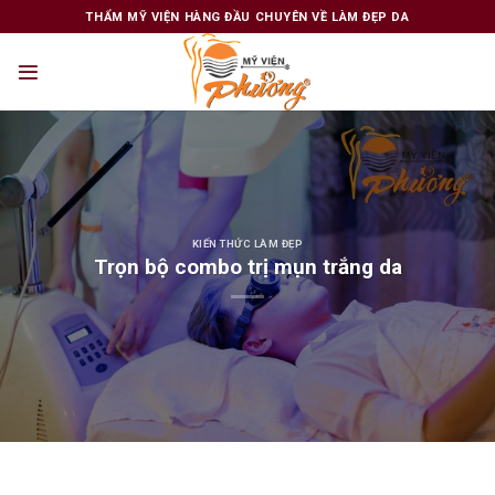
Skip
THẨM MỸ VIỆN HÀNG ĐẦU CHUYÊN VỀ LÀM ĐẸP DA
to
content
KIẾN THỨC LÀM ĐẸP
Trọn bộ combo trị mụn trắng da