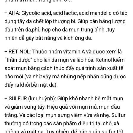
+ AHA: Glycolic acid, acid lactic, acid mandelic có tác
dụng tẩy da chết lớp
thượng bì. Giúp cân bằng lượng
dầu trên da,phù hợp cho da mụn trung bình ,
tuy
nhiên dễ gây bắt nắng và kích ứng da.
+ RETINOL: Thuộc nhóm vitamin A và được xem là
“thần dược” cho làn
da mụn và lão hóa. Retinol kiểm
soát mụn bằng cách thúc đẩy quá
trình sản xuất tế
bào mới (và nhờ vậy mà những nếp nhăn cũng được
đẩy ra khỏi bề mặt da).
+ SULFUR (lưu huỳnh): Giúp khô nhanh bề mặt mụn
và giảm sưng tấy. Hiệu quả với
mụn mủ, mụn đầu
trắng. Và các loại mụn sưng viêm vừa và nhẹ. Sulfur
thường có
trong các sản phẩm điều trị tại chỗ, xà
phòng và mặt nạ. Tuy nhiên, để bảo quản
sulfur tốt.