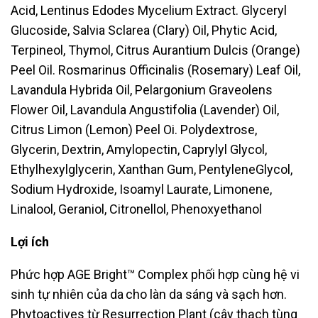
Acid, Lentinus Edodes Mycelium Extract. Glyceryl
Glucoside, Salvia
Sclarea (Clary) Oil, Phytic Acid,
Terpineol, Thymol, Citrus Aurantium Dulcis
(Orange)
Peel Oil.
Rosmarinus Officinalis (Rosemary) Leaf Oil,
Lavandula Hybrida
Oil, Pelargonium Graveolens
Flower Oil, Lavandula Angustifolia (Lavender) Oil,
Citrus Limon (Lemon) Peel Oi. Polydextrose,
Glycerin, Dextrin, Amylopectin,
Caprylyl Glycol,
Ethylhexylglycerin, Xanthan Gum, PentyleneGlycol,
Sodium
Hydroxide, Isoamyl Laurate, Limonene,
Linalool, Geraniol, Citronellol,
Phenoxyethanol
Lợi ích
Phức hợp AGE Bright™ Complex phối hợp cùng hệ vi
sinh tự nhiên của da
cho làn da sáng và sạch hơn.
Phytoactives từ Resurrection Plant (cây thạch tùng