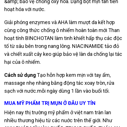
&amp; bảo vệ chống oxy hóa.
Dạng bột mịn tân tiến
hoạt hóa với nước.
Giải phóng enzymes và AHA làm mượt
da kết hợp
cùng công thức chống ô nhiểm hoàn toàn mới
Than
hoạt tính BINCHOTAN làm tinh khiết hấp thụ các độc
tố từ sâu bên trong
nang lông. NIACINAMIDE tảo đỏ
và chiết xuất cây keo giúp bảo vệ làn da chống
lại tác
hại của ô nhiểm.
Cách sử dụng
Tạo hỗn hợp kem mịn với tay ẩm,
massage nhẹ nhàng bằng động tác xoay tròn,
rửa
sạch với nước.mỗi ngày dùng 1 lần vào buổi tối.
MUA MỸ PHẨM TRỊ MỤN Ở ĐÂU UY TÍN
Hiện nay thị trường mỹ phẩm ở việt nam tràn lan
nhiều thương hiệu từ các nuớc
trên thế giới. Như