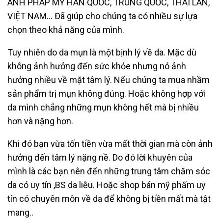
ANH PHÁP MỸ HÀN QUỐC, TRUNG QUỐC, THÁI LAN,
VIỆT
NAM… Đã giúp cho chúng ta có nhiều sự lựa
chọn theo khả năng của mình.
Tuy nhiên do da mụn là một bịnh lý về da. Mặc dù
không ảnh hưởng đến sức
khỏe nhưng nó ảnh
hưởng nhiều về mặt tâm lý. Nếu chúng ta mua nhầm
sản
phẩm trị mụn không đúng. Hoặc không hợp với
da mình chẳng những mụn không hết
mà bị nhiều
hơn và nặng hơn.
Khi đó bạn vừa tốn tiền vừa mất thời gian mà còn
ảnh
hưởng đến tâm lý nặng nề. Do đó lời khuyên của
mình là các bạn nên đến
những trung tâm chăm sóc
da có uy tín ,BS da liễu. Hoặc shop bán mỹ phẩm uy
tín có chuyên môn về da để không bị tiền mất mà tật
mang..