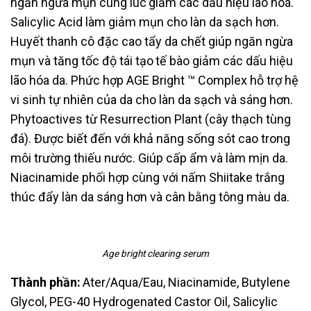
ngăn ngừa mụn cùng lúc
giảm các dấu hiệu lão hoá.
Salicylic Acid làm giảm mụn cho làn da sạch hơn.
Huyết thanh cô đặc cao tẩy da chết giúp ngăn ngừa
mụn và tăng tốc độ tái tạo
tế bào giảm các dấu hiệu
lão hóa da.
Phức hợp AGE Bright ™ Complex hỗ
trợ hệ
vi sinh tự nhiên của da cho làn da sạch và sáng hơn.
Phytoactives từ
Resurrection Plant (cây thạch tùng
đá). Được biết đến với khả năng sống sót
cao trong
môi trường thiếu nước. Giúp cấp ẩm và làm mịn da.
Niacinamide
phối hợp cùng với nấm Shiitake trắng
thúc đẩy làn da sáng hơn và cân bằng
tông màu da.
Age bright clearing serum
Thành phần:
Ater/Aqua/Eau, Niacinamide, Butylene
Glycol, PEG-40 Hydrogenated Castor Oil,
Salicylic