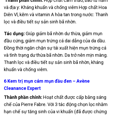
Thành phần chính:
Hợp chất cam thảo, bào tử nấm
và địa y: Kháng khuẩn và chống viêm
Hợp chất Hoa
Diên Vĩ, kẽm và vitamin A hòa tan trong nước: Thanh
lọc và điều
tiết sự sản sinh bã nhờn.
Tác dụng:
Giúp giảm bã nhờn dư thừa, giảm mụn
đầu cứng, giảm mụn trứng cá dai dẳng
của da dầu.
Đồng thời ngăn chặn sự tái xuất hiện mụn trứng cá
và tình trạng dư
thừa bã nhờn. Da trở nên mịn màng.
Thanh lọc và điều tiết sự sản sinh bã nhờn, kháng
khuẩn và chống viêm.
6 Kem trị mụn cám mụn đầu đen – Avène
Cleanance Expert
Thành phần chính:
Hoạt chất được cấp bằng sáng
chế của Pierre Fabre. Với 3 tác động chọn lọc
nhằm
hạn chế sự tăng sinh của vi khuẩn (đã được chứng