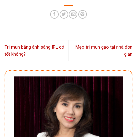
Trị mụn bằng ánh sáng IPL có
Mẹo trị mụn gạo tại nhà đơn
tốt không?
giản