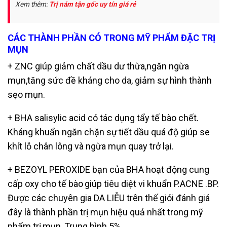
Xem thêm:
Trị nám tận gốc uy tín giá rẻ
CÁC THÀNH PHẦN CÓ TRONG MỸ PHẨM ĐẶC TRỊ
MỤN
+ ZNC giúp giảm chất dầu dư thừa,ngăn ngừa
mụn,tăng sức đề kháng cho da
, giảm sự hình thành
sẹo mụn.
+ BHA salisylic acid có tác dụng tẩy tế bào chết.
Kháng khuẩn ngăn chặn sự
tiết dầu quá độ giúp se
khít lỗ chân lông và ngừa mụn quay trở lại.
+ BEZOYL PEROXIDE bạn của BHA hoạt động cung
cấp oxy cho tế bào
giúp tiêu diệt vi khuẩn P.ACNE .BP.
Được các chuyên gia DA LIỄU trên thế
giói đánh giá
đây là thành phần trị mụn hiệu quả nhất trong mỹ
phẩm trị
mụn, Trung bình 5%.