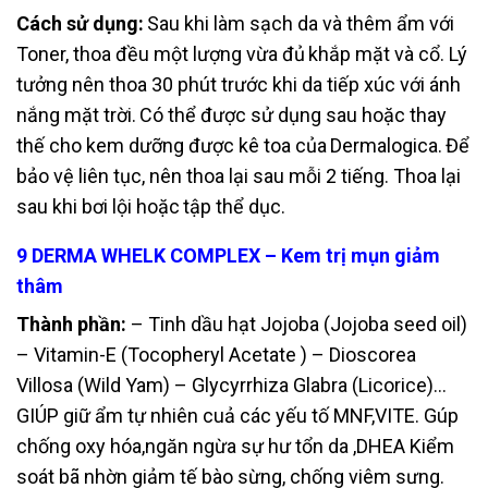
Cách sử dụng:
Sau khi làm sạch da và thêm ẩm với
Toner, thoa đều một lượng vừa đủ
khắp mặt và cổ. Lý
tưởng nên thoa 30 phút trước khi da tiếp xúc với ánh
nắng mặt trời.
Có thể được sử dụng sau hoặc thay
thế cho kem dưỡng được kê toa của
Dermalogica.
Để
bảo vệ liên tục, nên thoa lại sau mỗi 2 tiếng. Thoa lại
sau khi bơi lội hoặc
tập thể dục.
9 DERMA WHELK COMPLEX – Kem trị mụn giảm
thâm
Thành phần:
– Tinh dầu hạt Jojoba (Jojoba seed oil)
– Vitamin-E (Tocopheryl
Acetate ) – Dioscorea
Villosa (Wild Yam) – Glycyrrhiza Glabra (Licorice)…
GIÚP giữ
ẩm tự nhiên cuả các yếu tố MNF,VITE. Gúp
chống oxy hóa,ngăn ngừa sự hư tổn
da ,DHEA Kiểm
soát bã nhờn giảm tế bào sừng, chống viêm sưng.