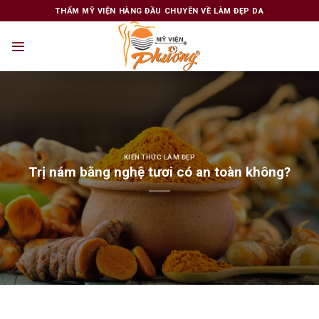
Skip
THẨM MỸ VIỆN HÀNG ĐẦU CHUYÊN VỀ LÀM ĐẸP DA
to
content
KIẾN THỨC LÀM ĐẸP
Trị nám bằng nghệ tươi có an toàn không?