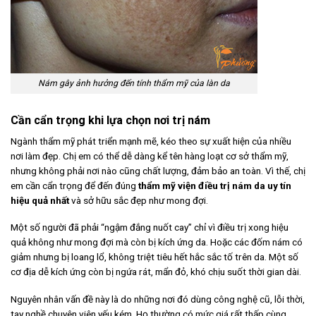
Nám gây ảnh hưởng đến tính thẩm mỹ của làn da
Cần cẩn trọng khi lựa chọn nơi trị nám
Ngành thẩm mỹ phát triển mạnh mẽ, kéo theo sự xuất hiện của nhiều
nơi làm đẹp. Chị em có thể dễ dàng kể tên hàng loạt cơ sở thẩm mỹ,
nhưng không phải nơi nào cũng chất lượng, đảm bảo an toàn. Vì thế, chị
em cần cẩn trọng để đến đúng
thẩm mỹ viện điều trị nám da uy tín
hiệu quả nhất
và sở hữu sắc đẹp như mong đợi.
Một số người đã phải “ngậm đắng nuốt cay” chỉ vì điều trị xong hiệu
quả không như mong đợi mà còn bị kích ứng da. Hoặc các đốm nám có
giảm nhưng bị loang lổ, không triệt tiêu hết hắc sắc tố trên da. Một số
cơ địa dễ kích ứng còn bị ngứa rát, mẩn đỏ, khó chịu suốt thời gian dài.
Nguyên nhân vấn đề này là do những nơi đó dùng công nghệ cũ, lỗi thời,
tay nghề chuyên viên yếu kém. Họ thường có mức giá rất thấp cùng