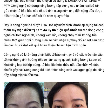
chuyên gia, bác sĩ thẩm mỹ khuyên sử dụng là LASER Q SWITCHED –
PTP. Công nghệ sử dụng năng lượng tập trung cao nhằm loại bỏ tận
gốc chân tế bào hắc sắc tố. Dù tình trạng nám nhẹ đến nặng đều được
điều trị tận gốc, hạn chế tối đa nám quay trở lại.
Đây là công nghệ đã được FDA Hoa Kỳ kiểm định, được áp dụng tại các
thẩm mỹ viện điều trị nám da uy tín hiệu quả nhất
. Sự tác động công
nghệ chỉ bên ngoài da, không xâm lấn, không chảy máu, không tốn
nhiều thời gian nghỉ dưỡng. Bạn sẽ cảm nhận sự thay đổi rõ rệt sau từng
lần điều trị và đạt kết quả hoàn thiện chỉ sau liệu trình ngắn.
Công nghệ có khả năng phân biết tế bào nám, phá vỡ cấu trúc hắc sắc
tố mà không ảnh hưởng tế bào lành xung quanh. Năng lượng Laser có
khả năng loại bỏ lớp sừng, tế bào lão hóa, điều tiết dầu nhờn và diệt
khuẩn gây hại. Song song đó kích thích tăng sinh Collagen giúp da căng
đầy, sáng mịn và đều màu.