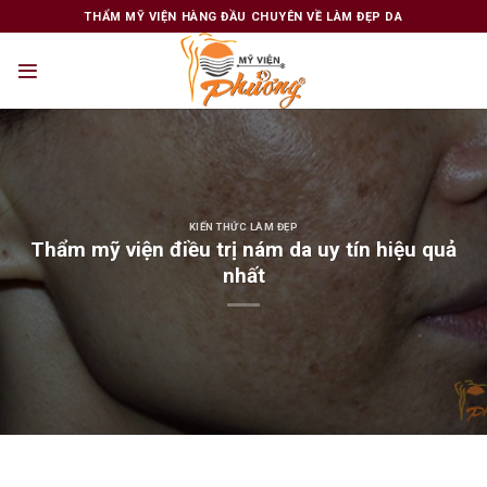
Skip
THẨM MỸ VIỆN HÀNG ĐẦU CHUYÊN VỀ LÀM ĐẸP DA
to
content
KIẾN THỨC LÀM ĐẸP
Thẩm mỹ viện điều trị nám da uy tín hiệu quả
nhất