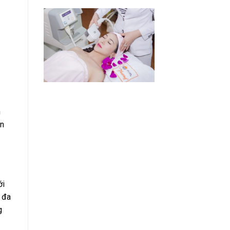
n
ên
ới
 đa
g