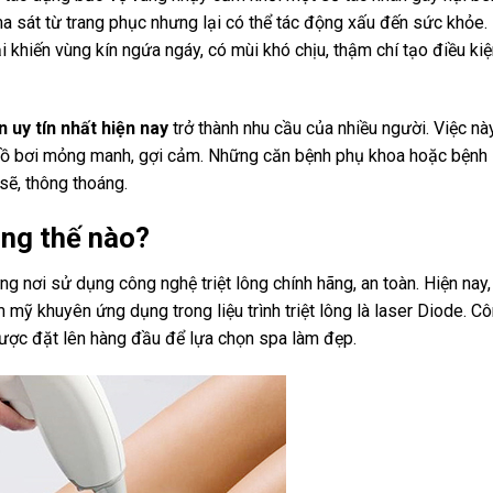
a sát từ trang phục nhưng lại có thể tác động xấu đến sức khỏe.
i khiến vùng kín ngứa ngáy, có mùi khó chịu, thậm chí tạo điều ki
n uy tín nhất hiện nay
trở thành nhu cầu của nhiều người. Việc nà
đồ bơi mỏng manh, gợi cảm. Những căn bệnh phụ khoa hoặc bệnh 
sẽ, thông thoáng.
lông thế nào?
ng nơi sử dụng công nghệ triệt lông chính hãng, an toàn. Hiện nay,
mỹ khuyên ứng dụng trong liệu trình triệt lông là laser Diode. C
 được đặt lên hàng đầu để lựa chọn spa làm đẹp.