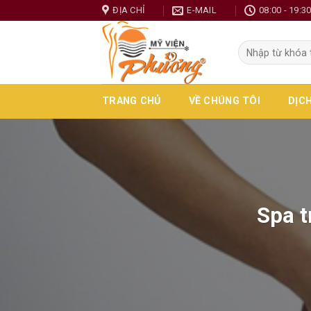
Skip
ĐỊA CHỈ
E-MAIL
08:00 - 19:3
to
content
TRANG CHỦ
VỀ CHÚNG TÔI
DỊC
Spa t