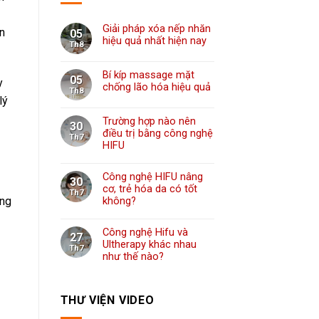
Giải pháp xóa nếp nhăn
ện
05
hiệu quả nhất hiện nay
Th8
Bí kíp massage mặt
05
y
chống lão hóa hiệu quả
Th8
lý
Trường hợp nào nên
30
điều trị bằng công nghệ
Th7
HIFU
Công nghệ HIFU nâng
30
cơ, trẻ hóa da có tốt
Th7
không?
ông
Công nghệ Hifu và
27
Ultherapy khác nhau
Th7
như thế nào?
THƯ VIỆN VIDEO