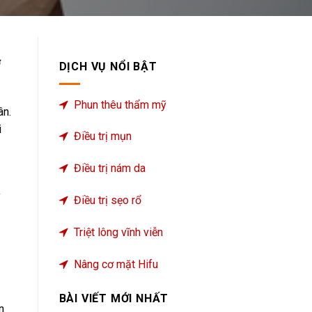
ơ
DỊCH VỤ NỔI BẬT
Phun thêu thẩm mỹ
ân.
i
Điều trị mụn
Điều trị nám da
y
Điều trị sẹo rổ
Triệt lông vĩnh viễn
Nâng cơ mặt Hifu
BÀI VIẾT MỚI NHẤT
n