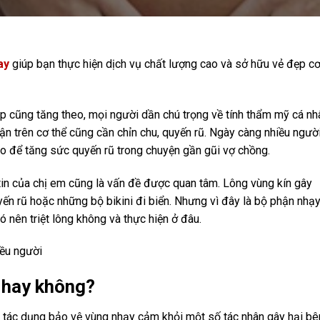
ay
giúp bạn thực hiện dịch vụ chất lượng cao và sở hữu vẻ đẹp c
đẹp cũng tăng theo, mọi người dần chú trọng về tính thẩm mỹ cá nh
 trên cơ thể cũng cần chỉn chu, quyến rũ. Ngày càng nhiều ngườ
ao để tăng sức quyến rũ trong chuyện gần gũi vợ chồng.
in của chị em cũng là vấn đề được quan tâm. Lông vùng kín gây
ến rũ hoặc những bộ bikini đi biển. Nhưng vì đây là bộ phận nhạ
 nên triệt lông không và thực hiện ở đâu.
iều người
n hay không?
có tác dụng bảo vệ vùng nhạy cảm khỏi một số tác nhân gây hại bê