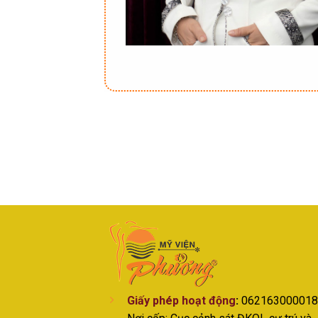
Giấy phép hoạt động
:
062163000018