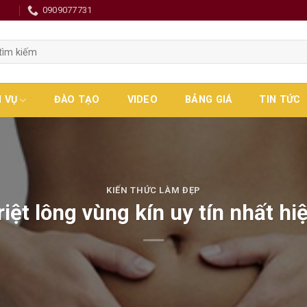
0
0909077731
H VỤ
ĐÀO TẠO
VIDEO
BẢNG GIÁ
TIN TỨC
KIẾN THỨC LÀM ĐẸP
riệt lông vùng kín uy tín nhất hi