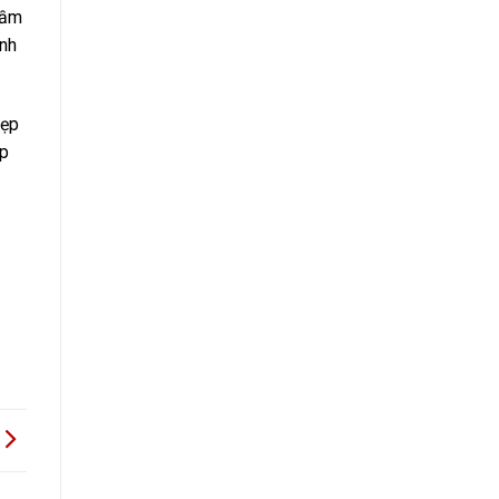
mầm
ình
đẹp
ẹp