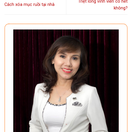
Triệt lông vĩnh viễn có hết
Cách xóa mục ruồi tại nhà
không?