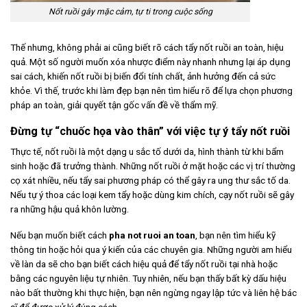
Nốt ruồi gây mặc cảm, tự ti trong cuộc sống
Thế nhưng, không phải ai cũng biết rõ cách tẩy nốt ruồi an toàn, hiệu
quả. Một số người muốn xóa nhược điểm này nhanh nhưng lại áp dụng
sai cách, khiến nốt ruồi bị biến đổi tính chất, ảnh hưởng đến cả sức
khỏe. Vì thế, trước khi làm đẹp bạn nên tìm hiểu rõ để lựa chọn phương
pháp an toàn, giải quyết tận gốc vấn đề về thẩm mỹ.
Đừng tự “chuốc họa vào thân” với việc tự ý tẩy nốt ruồi
Thực tế, nốt ruồi là một dạng u sắc tố dưới da, hình thành từ khi bẩm
sinh hoặc đã trưởng thành. Những nốt ruồi ở mặt hoặc các vị trí thường
cọ xát nhiều, nếu tẩy sai phương pháp có thể gây ra ung thư sắc tố da.
Nếu tự ý thoa các loại kem tẩy hoặc dùng kim chích, cạy nốt ruồi sẽ gây
ra những hậu quả khôn lường.
Nếu bạn muốn biết cách
pha not ruoi an toan
, bạn nên tìm hiểu kỹ
thông tin hoặc hỏi qua ý kiến của các chuyên gia. Những người am hiểu
về làn da sẽ cho bạn biết cách hiệu quả để tẩy nốt ruồi tại nhà hoặc
bằng các nguyên liệu tự nhiên. Tuy nhiên, nếu bạn thấy bất kỳ dấu hiệu
nào bất thường khi thực hiện, bạn nên ngừng ngay lập tức và liên hệ bác