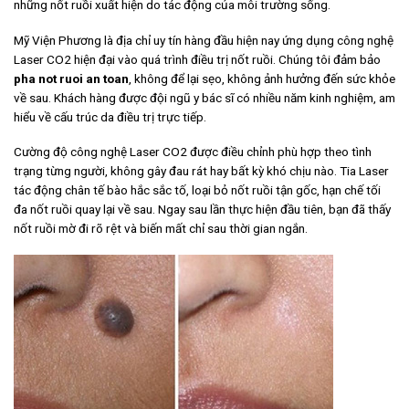
những nốt ruồi xuất hiện do tác động của môi trường sống.
Mỹ Viện Phương là địa chỉ uy tín hàng đầu hiện nay ứng dụng công nghệ
Laser CO2 hiện đại vào quá trình điều trị nốt ruồi. Chúng tôi đảm bảo
pha not ruoi an toan
, không để lại sẹo, không ảnh hưởng đến sức khỏe
về sau. Khách hàng được đội ngũ y bác sĩ có nhiều năm kinh nghiệm, am
hiểu về cấu trúc da điều trị trực tiếp.
Cường độ công nghệ Laser CO2 được điều chỉnh phù hợp theo tình
trạng từng người, không gây đau rát hay bất kỳ khó chịu nào. Tia Laser
tác động chân tế bào hắc sắc tố, loại bỏ nốt ruồi tận gốc, hạn chế tối
đa nốt ruồi quay lại về sau. Ngay sau lần thực hiện đầu tiên, bạn đã thấy
nốt ruồi mờ đi rõ rệt và biến mất chỉ sau thời gian ngắn.