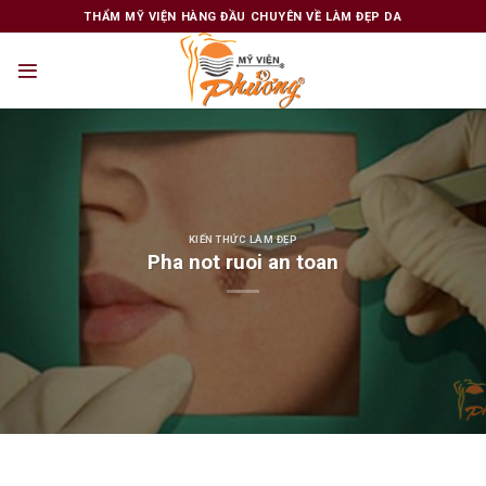
Skip
THẨM MỸ VIỆN HÀNG ĐẦU CHUYÊN VỀ LÀM ĐẸP DA
to
content
KIẾN THỨC LÀM ĐẸP
Pha not ruoi an toan