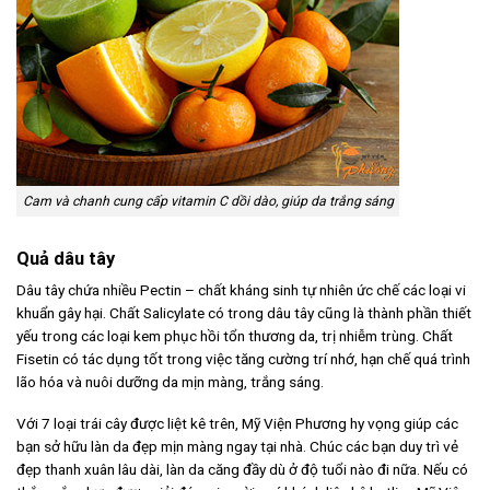
Cam và chanh cung cấp vitamin C dồi dào, giúp da trắng sáng
Quả dâu tây
Dâu tây chứa nhiều Pectin – chất kháng sinh tự nhiên ức chế các loại vi
khuẩn gây hại. Chất Salicylate có trong dâu tây cũng là thành phần thiết
yếu trong các loại kem phục hồi tổn thương da, trị nhiễm trùng. Chất
Fisetin có tác dụng tốt trong việc tăng cường trí nhớ, hạn chế quá trình
lão hóa và nuôi dưỡng da mịn màng, trắng sáng.
Với 7 loại trái cây được liệt kê trên, Mỹ Viện Phương hy vọng giúp các
bạn sở hữu làn da đẹp mịn màng ngay tại nhà. Chúc các bạn duy trì vẻ
đẹp thanh xuân lâu dài, làn da căng đầy dù ở độ tuổi nào đi nữa. Nếu có