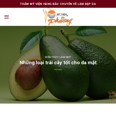
Skip
THẨM MỸ VIỆN HÀNG ĐẦU CHUYÊN VỀ LÀM ĐẸP DA
to
content
KIẾN THỨC LÀM ĐẸP
Những loại trái cây tốt cho da mặt