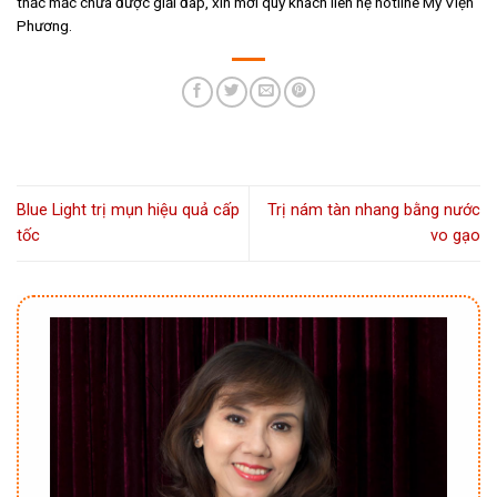
thắc mắc chưa được giải đáp, xin mời quý khách liên hệ hotline Mỹ Viện
Phương.
Blue Light trị mụn hiệu quả cấp
Trị nám tàn nhang bằng nước
tốc
vo gạo