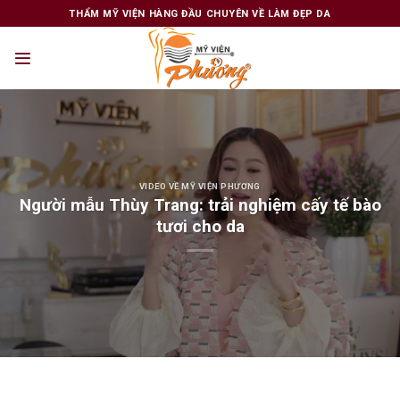
Skip
THẨM MỸ VIỆN HÀNG ĐẦU CHUYÊN VỀ LÀM ĐẸP DA
to
content
VIDEO VỀ MỸ VIỆN PHƯƠNG
Người mẫu Thùy Trang: trải nghiệm cấy tế bào
tươi cho da