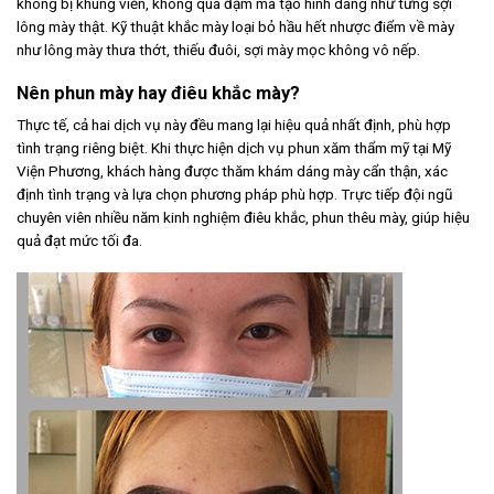
không bị khung viền, không quá đậm mà tạo hình dáng như từng sợi
lông mày thật. Kỹ thuật khắc mày loại bỏ hầu hết nhược điểm về mày
như lông mày thưa thớt, thiếu đuôi, sợi mày mọc không vô nếp.
Nên phun mày hay điêu khắc mày?
Thực tế, cả hai dịch vụ này đều mang lại hiệu quả nhất định, phù hợp
tình trạng riêng biệt. Khi thực hiện dịch vụ phun xăm thẩm mỹ tại Mỹ
Viện Phương, khách hàng được thăm khám dáng mày cẩn thận, xác
định tình trạng và lựa chọn phương pháp phù hợp. Trực tiếp đội ngũ
chuyên viên nhiều năm kinh nghiệm điêu khắc, phun thêu mày, giúp hiệu
quả đạt mức tối đa.