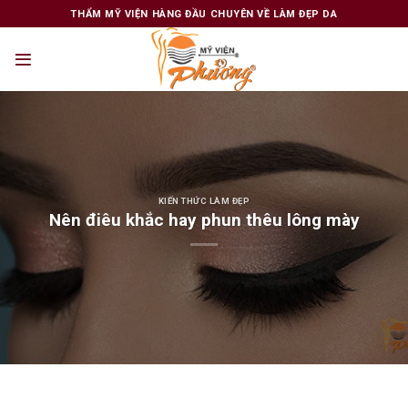
Skip
THẨM MỸ VIỆN HÀNG ĐẦU CHUYÊN VỀ LÀM ĐẸP DA
to
content
KIẾN THỨC LÀM ĐẸP
Nên điêu khắc hay phun thêu lông mày