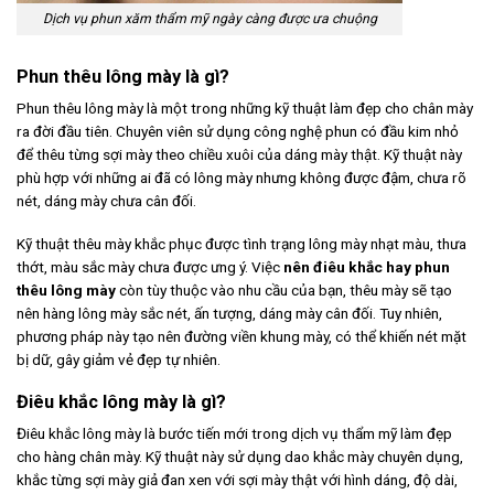
Dịch vụ phun xăm thẩm mỹ ngày càng được ưa chuộng
Phun thêu lông mày là gì?
Phun thêu lông mày là một trong những kỹ thuật làm đẹp cho chân mày
ra đời đầu tiên. Chuyên viên sử dụng công nghệ phun có đầu kim nhỏ
để thêu từng sợi mày theo chiều xuôi của dáng mày thật. Kỹ thuật này
phù hợp với những ai đã có lông mày nhưng không được đậm, chưa rõ
nét, dáng mày chưa cân đối.
Kỹ thuật thêu mày khắc phục được tình trạng lông mày nhạt màu, thưa
thớt, màu sắc mày chưa được ưng ý. Việc
nên điêu khắc hay phun
thêu lông mày
còn tùy thuộc vào nhu cầu của bạn, thêu mày sẽ tạo
nên hàng lông mày sắc nét, ấn tượng, dáng mày cân đối. Tuy nhiên,
phương pháp này tạo nên đường viền khung mày, có thể khiến nét mặt
bị dữ, gây giảm vẻ đẹp tự nhiên.
Điêu khắc lông mày là gì?
Điêu khắc lông mày là bước tiến mới trong dịch vụ thẩm mỹ làm đẹp
cho hàng chân mày. Kỹ thuật này sử dụng dao khắc mày chuyên dụng,
khắc từng sợi mày giả đan xen với sợi mày thật với hình dáng, độ dài,