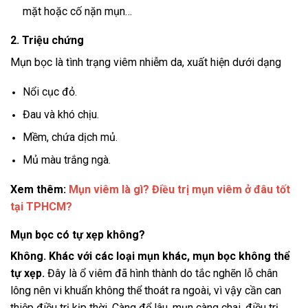
mặt hoặc cố nặn mụn…
2. Triệu chứng
Mụn bọc là tình trạng viêm nhiễm da, xuất hiện dưới dạng
Nổi cục đỏ.
Đau và khó chịu.
Mềm, chứa dịch mủ.
Mủ màu trắng ngà.
Xem thêm:
Mụn viêm là gì? Điều trị mụn viêm ở đâu tốt
tại TPHCM?
Mụn bọc có tự xẹp không?
Không. Khác với các loại mụn khác, mụn bọc không thể
tự xẹp.
Đây là ổ viêm đã hình thành do tắc nghẽn lỗ chân
lông nên vi khuẩn không thể thoát ra ngoài, vì vậy cần can
thiệp điều trị kịp thời. Càng để lâu, mụn càng chai, điều trị