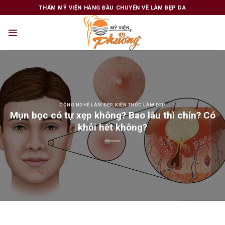
Skip
THẨM MỸ VIỆN HÀNG ĐẦU CHUYÊN VỀ LÀM ĐẸP DA
to
content
CÔNG NGHỆ LÀM ĐẸP
,
KIẾN THỨC LÀM ĐẸP
Mụn bọc có tự xẹp không? Bao lâu thì chín? Có
khỏi hết không?