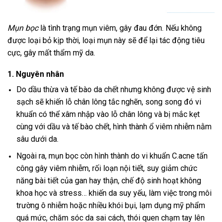
Mụn bọc
là tình trạng mụn viêm, gây đau đớn. Nếu không
được loại bỏ kịp thời, loại mụn này sẽ để lại tác động tiêu
cực, gây mất thẩm mỹ da.
1. Nguyên nhân
Do dầu thừa và tế bào da chết nhưng không được vệ sinh
sạch sẽ khiến lỗ chân lông tắc nghẽn, song song đó vi
khuẩn có thể xâm nhập vào lỗ chân lông và bị mắc kẹt
cùng với dầu và tế bào chết, hình thành ổ viêm nhiễm nằm
sâu dưới da.
Ngoài ra, mụn bọc còn hình thành do vi khuẩn C.acne tấn
công gây viêm nhiễm, rối loạn nội tiết, suy giảm chức
năng bài tiết của gan hay thận, chế độ sinh hoạt không
khoa học và stress… khiến da suy yếu, làm việc trong môi
trường ô nhiễm hoặc nhiều khói bụi, lạm dụng mỹ phẩm
quá mức, chăm sóc da sai cách, thói quen chạm tay lên