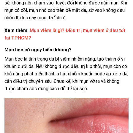
sẽ, không nên chạm vào, tuyệt đối không được nặn mụn. Khi
mụn có cồi, mụn nhô cao trên bề mặt da, sờ vào không đau
nhức thì lúc này mụn đã “chín”.
Xem thêm:
Mụn viêm là gì? Điều trị mụn viêm ở đâu tốt
tại TPHCM?
Mụn bọc có nguy hiểm không?
Mụn bọc là tình trạng da bị viêm nhiễm nặng, tạo thành ổ vi
khuẩn dưới da. Nếu không được điều trị kịp thời, mụn còn có
khả năng phát triển thành u hạt nhiễm khuẩn hoặc áp xe ở da,
cần điều trị chuyên sâu. Chưa kể, khi mụn vỡ ra và không
được chăm sóc đúng cách dễ để lại sẹo.