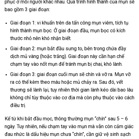
phục ở mỗi người khác nhau. Quá trình hình thành của mụn sẽ
bao gồm 3 giai đoạn:
Giai đoạn 1: vi khuẩn trên da tấn công mụn viêm, tích tụ
hình thành mụn bọc. Ở giai đoạn đầu, mụn bọc có kích
thước nhỏ nên khó nhận biết.
Giai đoạn 2: mụn bắt đầu sưng to, bên trong chứa đầy
dịch mủ vàng (hoặc trắng). Giai đoạn này cần hạn chế
chạm tay vào nốt mụn để tránh mụn bị chai, khó lành.
Giai đoạn 3: giai đoạn cuối mụn sẽ chín và vỡ ra. Mụn vỡ
ra có thể kèm theo máu hoặc mủ chảy ra. Sau đó, vết
thương sẽ lành lại, tuy nhiên thời gian lành kéo dài bao lâu
không chỉ tùy thuộc vào cơ địa mà còn phụ thuộc vào cách
điều trị.
Kể từ khi bắt đầu mọc, thông thường mụn “chín” sau 5 – 6
ngày. Tuy nhiên, nếu chạm tay vào mụn mà vẫn còn cảm giác
đau nhức là dấu hiệu mụn chưa “chín”, cần giữ vệ sinh sạch