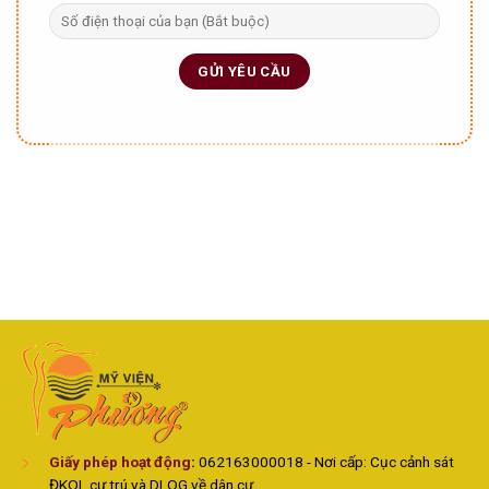
Giấy phép hoạt động
:
062163000018 - Nơi cấp: Cục cảnh sát
ĐKQL cư trú và DLQG về dân cư