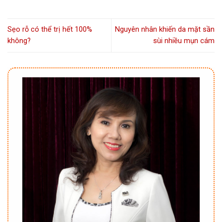
Sẹo rỗ có thể trị hết 100%
Nguyên nhân khiến da mặt sần
không?
sùi nhiều mụn cám