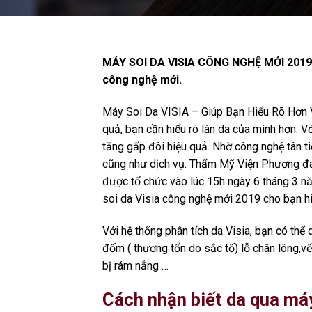
MÁY SOI DA VISIA CÔNG NGHỆ MỚI 2019 |
công nghệ mới.
Máy Soi Da VISIA – Giúp Bạn Hiểu Rõ Hơn V
quả, bạn cần hiểu rõ làn da của mình hơn. 
tăng gấp đôi hiệu quả. Nhờ công nghệ tân tiến, 
cũng như dịch vụ. Thẩm Mỹ Viện Phương đang 
được tổ chức vào lúc 15h ngày 6 tháng 3 n
soi da Visia công nghệ mới 2019 cho bạn hi
Với hệ thống phân tích da Visia, bạn có thể 
đốm ( thương tổn do sắc tố) lỗ chân lông,vết
bị rám nắng …
Cách nhận biết da qua máy