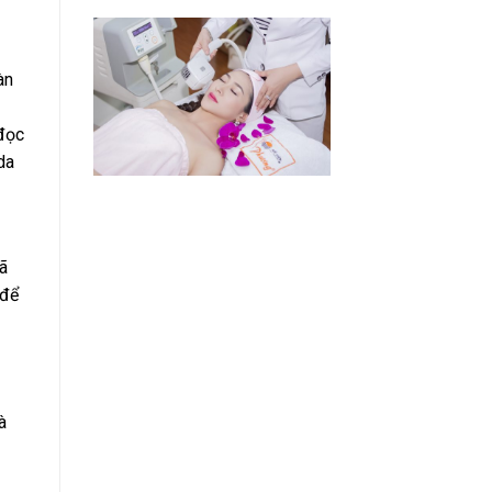
àn
 đọc
da
ã
 để
à