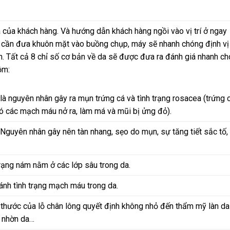
a của khách hàng. Và hướng dẫn khách hàng ngồi vào vị trí ở ngay
ỉ cần đưa khuôn mặt vào buồng chụp, máy sẽ nhanh chóng định vị
h. Tất cả 8 chỉ số cơ bản về da sẽ được đưa ra đánh giá nhanh c
ồm:
là nguyên nhân gây ra mụn trứng cá và tình trạng rosacea (trứng 
có các mạch máu nở ra, làm má và mũi bị ửng đỏ).
Nguyên nhân gây nên tàn nhang, sẹo do mụn, sự tăng tiết sắc tố,
rạng nám nằm ở các lớp sâu trong da.
nh tình trạng mạch máu trong da.
thước của lỗ chân lông quyết định không nhỏ đến thẩm mỹ làn da
, nhờn da…