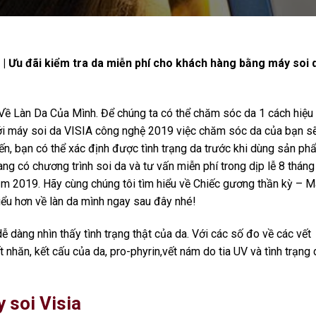
 Ưu đãi kiểm tra da miễn phí cho khách hàng bằng máy soi 
ề Làn Da Của Mình. Để chúng ta có thể chăm sóc da 1 cách hiệu
Với máy soi da VISIA công nghệ 2019 việc chăm sóc da của bạn s
bạn có thể xác định được tình trạng da trước khi dùng sản ph
có chương trình soi da và tư vấn miễn phí trong dịp lễ 8 tháng
ăm 2019. Hãy cùng chúng tôi tìm hiểu về Chiếc gương thần kỳ – 
ểu hơn về làn da mình ngay sau đây nhé!
dễ dàng nhìn thấy tình trạng thật của da. Với các số đo về các vết
 nhăn, kết cấu của da, pro-phyrin,vết nám do tia UV và tình trạng 
 soi Visia