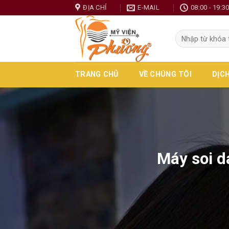
Skip
ĐỊA CHỈ
E-MAIL
08:00 - 19:3
to
content
TRANG CHỦ
VỀ CHÚNG TÔI
DỊC
Máy soi d