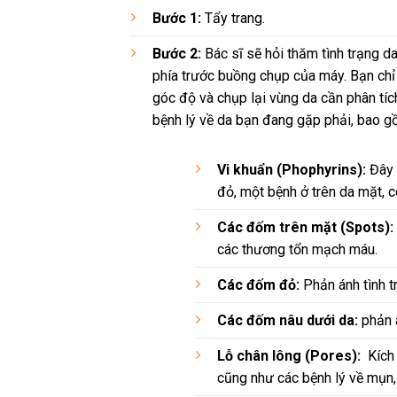
Bước 1:
Tẩy trang.
Bước 2:
Bác sĩ sẽ hỏi thăm tình trạng d
phía trước buồng chụp của máy. Bạn ch
góc độ và chụp lại vùng da cần phân tíc
bệnh lý về da bạn đang gặp phải, bao g
Vi khuẩn (Phophyrins):
Đây 
đỏ, một bệnh ở trên da mặt, 
Các đốm trên mặt (Spots):
các thương tổn mạch máu.
Các đốm đỏ:
Phản ánh tình t
Các đốm nâu dưới da:
phản á
Lỗ chân lông (Pores):
Kích 
cũng như các bệnh lý về mụn