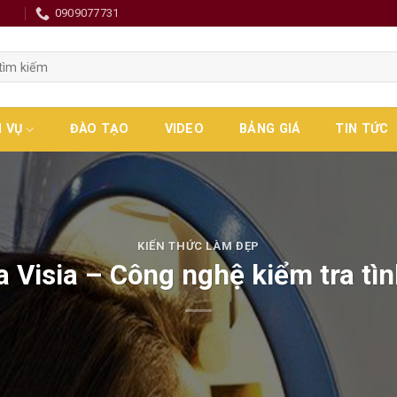
0
0909077731
H VỤ
ĐÀO TẠO
VIDEO
BẢNG GIÁ
TIN TỨC
KIẾN THỨC LÀM ĐẸP
a Visia – Công nghệ kiểm tra tìn