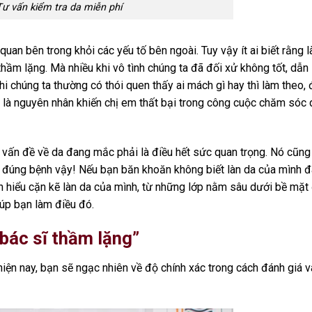
Tư vấn kiểm tra da miễn phí
quan bên trong khỏi các yếu tố bên ngoài. Tuy vậy ít ai biết rằng l
hầm lặng. Mà nhiều khi vô tình chúng ta đã đối xử không tốt, dẫn
hi chúng ta thường có thói quen thấy ai mách gì hay thì làm theo,
h là nguyên nhân khiến chị em thất bại trong công cuộc chăm sóc 
 vấn đề về da đang mắc phải là điều hết sức quan trọng. Nó cũng
 đúng bệnh vậy! Nếu bạn băn khoăn không biết làn da của mình đ
iểu cặn kẽ làn da của mình, từ những lớp nằm sâu dưới bề mặt
úp bạn làm điều đó.
 bác sĩ thầm lặng”
iện nay, bạn sẽ ngạc nhiên về độ chính xác trong cách đánh giá v