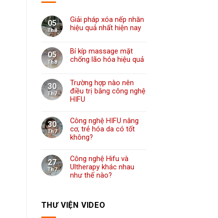
Giải pháp xóa nếp nhăn
05
hiệu quả nhất hiện nay
Th8
Bí kíp massage mặt
05
chống lão hóa hiệu quả
Th8
Trường hợp nào nên
30
điều trị bằng công nghệ
Th7
HIFU
Công nghệ HIFU nâng
30
cơ, trẻ hóa da có tốt
Th7
không?
Công nghệ Hifu và
27
Ultherapy khác nhau
Th7
như thế nào?
THƯ VIỆN VIDEO