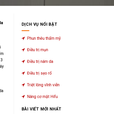
da
DỊCH VỤ NỔI BẬT
Phun thêu thẩm mỹ
ẽ
Điều trị mụn
ẩm
 3
Điều trị nám da
Máy
Điều trị sẹo rổ
Triệt lông vĩnh viễn
da
Nâng cơ mặt Hifu
BÀI VIẾT MỚI NHẤT