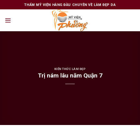
Skip
THẨM MỸ VIỆN HÀNG ĐẦU CHUYÊN VỀ LÀM ĐẸP DA
to
content
KIẾN THỨC LÀM ĐẸP
Trị nám lâu năm Quận 7