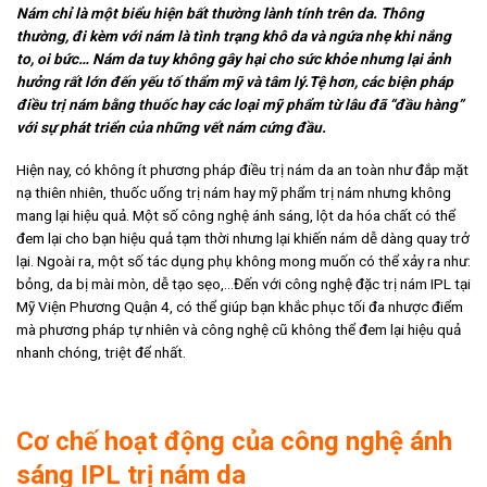
Nám chỉ là một biểu hiện bất thường lành tính trên da. Thông
thường, đi kèm với nám là tình trạng khô da và ngứa nhẹ khi nắng
to, oi bức… Nám da tuy không gây hại cho sức khỏe nhưng lại ảnh
hưởng rất lớn đến yếu tố thẩm mỹ và tâm lý.Tệ hơn, các biện pháp
điều trị nám bằng thuốc hay các loại mỹ phẩm từ lâu đã “đầu hàng”
với sự phát triển của những vết nám cứng đầu.
Hiện nay, có không ít phương pháp điều trị nám da an toàn như đắp mặt
nạ thiên nhiên, thuốc uống trị nám hay mỹ phẩm trị nám nhưng không
mang lại hiệu quả. Một số công nghệ ánh sáng, lột da hóa chất có thể
đem lại cho bạn hiệu quả tạm thời nhưng lại khiến nám dễ dàng quay trở
lại. Ngoài ra, một số tác dụng phụ không mong muốn có thể xảy ra như:
bỏng, da bị mài mòn, dễ tạo sẹo,…Đến với công nghệ đặc trị nám IPL tại
Mỹ Viện Phương Quận 4, có thể giúp bạn khắc phục tối đa nhược điểm
mà phương pháp tự nhiên và công nghệ cũ không thể đem lại hiệu quả
nhanh chóng, triệt để nhất.
Cơ chế hoạt động của công nghệ ánh
sáng IPL trị nám da