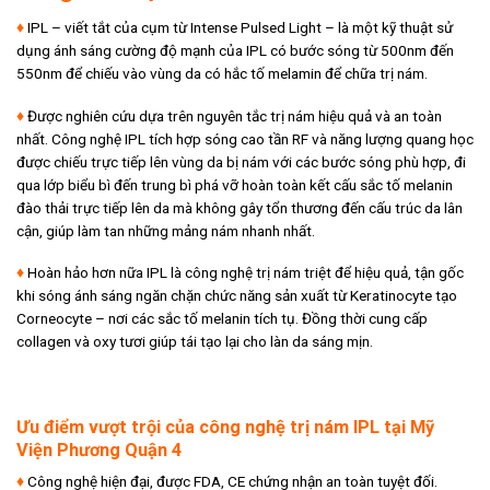
♦
IPL – viết tắt của cụm từ Intense Pulsed Light – là một kỹ thuật sử
dụng ánh sáng cường độ mạnh của IPL có bước sóng từ 500nm đến
550nm để chiếu vào vùng da có hắc tố melamin để chữa trị nám.
♦
Được nghiên cứu dựa trên nguyên tắc trị nám hiệu quả và an toàn
nhất. Công nghệ IPL tích hợp sóng cao tần RF và năng lượng quang học
được chiếu trực tiếp lên vùng da bị nám với các bước sóng phù hợp, đi
qua lớp biểu bì đến trung bì phá vỡ hoàn toàn kết cấu sắc tố melanin
đào thải trực tiếp lên da mà không gây tổn thương đến cấu trúc da lân
cận, giúp làm tan những mảng nám nhanh nhất.
♦
Hoàn hảo hơn nữa IPL là công nghệ trị nám triệt để hiệu quả, tận gốc
khi sóng ánh sáng ngăn chặn chức năng sản xuất từ Keratinocyte tạo
Corneocyte – nơi các sắc tố melanin tích tụ. Đồng thời cung cấp
collagen và oxy tươi giúp tái tạo lại cho làn da sáng mịn.
Ưu điểm vượt trội của công nghệ trị nám IPL tại Mỹ
Viện Phương Quận 4
♦
Công nghệ hiện đại, được FDA, CE chứng nhận an toàn tuyệt đối.