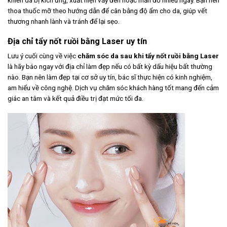
khiến da bị kích ứng, xuất hiện vảy đen hoặc mẩn đỏ nhiều ngày. Bạn nên
thoa thuốc mỡ theo hướng dẫn để cân bằng độ ẩm cho da, giúp vết
thương nhanh lành và tránh để lại sẹo.
Địa chỉ tẩy nốt ruồi bằng Laser uy tín
Lưu ý cuối cùng về việc
chăm sóc da sau khi tẩy nốt ruồi bằng Laser
là hãy báo ngay với địa chỉ làm đẹp nếu có bất kỳ dấu hiệu bất thường
nào. Bạn nên làm đẹp tại cơ sở uy tín, bác sĩ thực hiện có kinh nghiệm,
am hiểu về công nghệ. Dịch vụ chăm sóc khách hàng tốt mang đến cảm
giác an tâm và kết quả điều trị đạt mức tối đa.