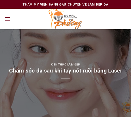
Skip
THẨM MỸ VIỆN HÀNG ĐẦU CHUYÊN VỀ LÀM ĐẸP DA
to
content
KIẾN THỨC LÀM ĐẸP
Chăm sóc da sau khi tẩy nốt ruồi bằng Laser