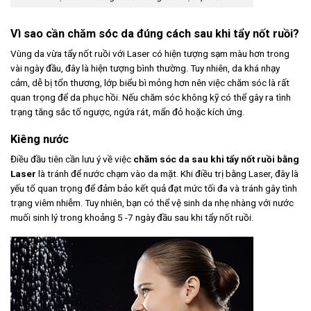
Vì sao cần chăm sóc da đúng cách sau khi tẩy nốt ruồi?
Vùng da vừa tẩy nốt ruồi với Laser có hiện tượng sạm màu hơn trong
vài ngày đầu, đây là hiện tượng bình thường. Tuy nhiên, da khá nhạy
cảm, dễ bị tổn thương, lớp biểu bì mỏng hơn nên việc chăm sóc là rất
quan trọng để da phục hồi. Nếu chăm sóc không kỹ có thể gây ra tình
trạng tăng sắc tố ngược, ngứa rát, mẩn đỏ hoặc kích ứng.
Kiêng nước
Điều đầu tiên cần lưu ý về việc
chăm sóc da sau khi tẩy nốt ruồi bằng
Laser
là tránh để nước chạm vào da mặt. Khi điều trị bằng Laser, đây là
yếu tố quan trọng để đảm bảo kết quả đạt mức tối đa và tránh gây tình
trạng viêm nhiễm. Tuy nhiên, bạn có thể vệ sinh da nhẹ nhàng với nước
muối sinh lý trong khoảng 5 -7 ngày đầu sau khi tẩy nốt ruồi.