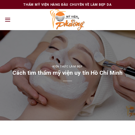
Skip
THẨM MỸ VIỆN HÀNG ĐẦU CHUYÊN VỀ LÀM ĐẸP DA
to
content
KIẾN THỨC LÀM ĐẸP
Cách tìm thẩm mỹ viện uy tín Hồ Chí Minh