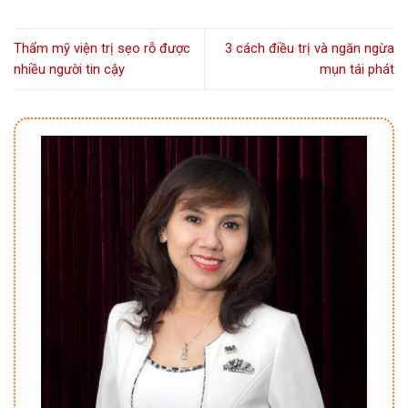
Thẩm mỹ viện trị sẹo rỗ được
3 cách điều trị và ngăn ngừa
nhiều người tin cậy
mụn tái phát