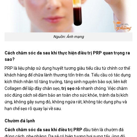
Nguồn: Ảnh mạng
Cách chăm sóc da sau khi thực hiện điều trị PRP quan trọng ra
sao?
PRP là liệu pháp sử dụng huyết tương giàu tiểu cầu từ chính cơ thể
khách hàng để chữa lành thương tổn trên da. Tiểu cầu có tác dụng
kích thích nhân tố tăng trưởng, tăng sinh nguyên bào sợi, liên kết
Collagen để lấp đầy chân sẹo,
trị sẹo rỗ
nhanh chóng. Việc chăm
sóc đúng cách sẽ đảm bảo an toàn cho sức khỏe, tránh da bị kích
ứng, không gây sưng đỏ, không ngứa rát, không tác dụng phụ và
hạn chế sẹo rỗ quay lại về sau.
Chườm đá lạnh
Cách chăm sóc da sau khi điều trị PRP
đầu tiên là chườm đá
đúng cách, nhẹ nhàng. Da sẽ có hiện tượng hơi sưng tấy, ửng đỏ