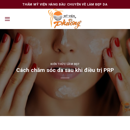
Skip
THẨM MỸ VIỆN HÀNG ĐẦU CHUYÊN VỀ LÀM ĐẸP DA
to
content
KIẾN THỨC LÀM ĐẸP
Cách chăm sóc da sau khi điều trị PRP