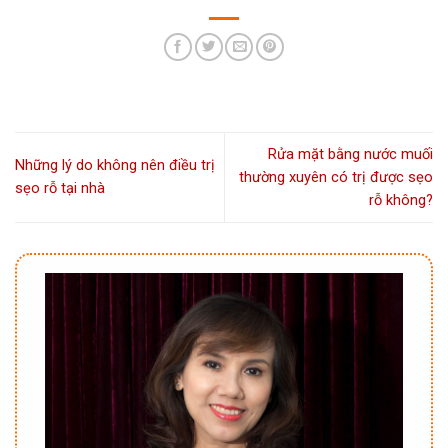
Rửa mặt bằng nước muối
Những lý do không nên điều trị
thường xuyên có trị được sẹo
sẹo rỗ tại nhà
rỗ không?