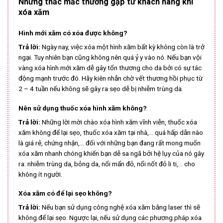
Những thắc mắc thường gặp từ khách hàng khi
xóa xăm
Hình mới xăm có xóa được không?
Trả lời:
Ngày nay, việc xóa một hình xăm bất kỳ không còn là trở
ngại. Tuy nhiên bạn cũng không nên quá ỷ y vào nó. Nếu bạn vội
vàng xóa hình mới xăm dễ gây tổn thương cho da bởi có sự tác
động mạnh trước đó. Hãy kiên nhẫn chờ vết thương hồi phục từ
2 – 4 tuần nếu không sẽ gây ra sẹo dễ bị nhiễm trùng da.
Nên sử dụng thuốc xóa hình xăm không?
Trả lời:
Những lời mời chào xóa hình xăm vĩnh viễn, thuốc xóa
xăm không để lại sẹo, thuốc xóa xăm tại nhà,… quá hấp dẫn nào
là giá rẻ, chứng nhận,… đối với những bạn đang rất mong muốn
xóa xăm nhanh chóng khiến bạn dễ sa ngã bởi hệ lụy của nó gây
ra: nhiễm trùng da, bỏng da, nổi mẩn đỏ, nổi nốt đỏ li ti,… cho
không ít người.
Xóa xăm có để lại sẹo không?
Trả lời:
Nếu bạn sử dụng công nghệ xóa xăm bằng laser thì sẽ
không để lại sẹo. Ngược lại, nếu sử dụng các phương pháp xóa