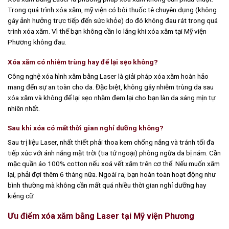
Trong quá trình xóa xăm, mỹ viện có bôi thuốc tê chuyên dụng (không
gây ảnh hưởng trực tiếp đến sức khỏe) do đó không đau rát trong quá
trình xóa xăm. Vì thế bạn không cần lo lắng khi xóa xăm tại Mỹ viện
Phương không đau.
Xóa xăm có nhiễm trùng hay để lại sẹo không?
Công nghệ xóa hình xăm bằng Laser là giải pháp xóa xăm hoàn hảo
mang đến sự an toàn cho da. Đặc biệt, không gây nhiễm trùng da sau
xóa xăm và không để lại sẹo nhằm đem lại cho bạn làn da sáng mịn tự
nhiên nhất.
Sau khi xóa có mất thời gian nghỉ dưỡng không?
Sau trị liệu Laser, nhất thiết phải thoa kem chống nắng và tránh tối đa
tiếp xúc với ánh nắng mặt trời (tia tử ngoại) phòng ngừa da bị nám. Cần
mặc quần áo 100% cotton nếu xoá vết xăm trên cơ thể. Nếu muốn xăm
lại, phải đợi thêm 6 tháng nữa. Ngoài ra, bạn hoàn toàn hoạt động như
bình thường mà không cần mất quá nhiều thời gian nghỉ dưỡng hay
kiễng cữ.
Ưu điểm xóa xăm bằng Laser tại Mỹ viện Phương