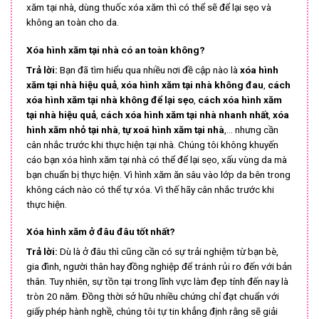
xăm tại nhà, dùng thuốc xóa xăm thì có thể sẽ để lại sẹo và
không an toàn cho da.
Xóa hình xăm tại nhà có an toàn không?
Trả lời:
Bạn đã tìm hiểu qua nhiều nơi đề cập nào là
xóa hình
xăm tại nhà hiệu quả
,
xóa hình xăm tại nhà không đau
,
cách
xóa hình xăm tại nhà không để lại sẹo
,
cách xóa hình xăm
tại nhà hiệu quả
,
cách xóa hình xăm tại nhà nhanh nhất
,
xóa
hình xăm nhỏ tại nhà
,
tự xoá hình xăm tại nhà
,… nhưng cần
cân nhắc trước khi thực hiện tại nhà. Chúng tôi không khuyến
cáo bạn xóa hình xăm tại nhà có thể để lại sẹo, xấu vùng da mà
bạn chuẩn bị thực hiện. Vì hình xăm ăn sâu vào lớp da bên trong
không cách nào có thể tự xóa. Vì thế hãy cân nhắc trước khi
thực hiện.
Xóa hình xăm ở đâu đâu tốt nhất?
Trả lời:
Dù là ở đâu thì cũng cần có sự trải nghiệm từ bạn bè,
gia đình, người thân hay đồng nghiệp để tránh rủi ro đến với bản
thân. Tuy nhiên, sự tồn tại trong lĩnh vực làm đẹp tính đến nay là
tròn 20 năm. Đồng thời sở hữu nhiều chứng chỉ đạt chuẩn với
giấy phép hành nghề, chúng tôi tự tin khẳng định rằng sẽ giải