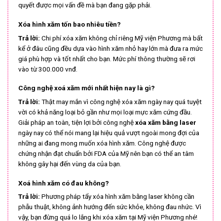
quyết được mọi vấn đề mà bạn đang gặp phải.
Xóa hình xăm tốn bao nhiêu tiền?
Trả lời:
Chi phí xóa xăm không chỉ riêng Mỹ viện Phương mà bất
kể ở đâu cũng đều dựa vào hình xăm nhỏ hay lớn mà đưa ra mức
giá phù hợp và tốt nhất cho bạn. Mức phí thông thường sẽ rơi
vào từ 300.000 vnđ.
Công nghệ xoá xăm mới nhất hiện nay là gì?
Trả lời:
Thật may mắn vì công nghệ xóa xăm ngày nay quá tuyệt
vời có khả năng loại bỏ gần như mọi loại mực xăm cứng đầu.
Giải pháp an toàn, tiện lợi bởi công nghệ
xóa xăm bằng laser
ngày nay có thể nói mang lại hiệu quả vượt ngoài mong đợi của
những ai đang mong muốn xóa hình xăm. Công nghệ được
chứng nhận đạt chuẩn bởi FDA của Mỹ nên bạn có thể an tâm
không gây hại đến vùng da của bạn.
Xoá hình xăm có đau không?
Trả lời:
Phương pháp tẩy xóa hình xăm bằng laser không cần
phẫu thuật, không ảnh hướng đến sức khỏe, không đau nhức. Vì
vậy, bạn đừng quá lo lắng khi xóa xăm tại Mỹ viện Phương nhé!