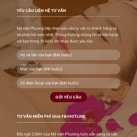
YÊU CẦU LIÊN HỆ TƯ VẤN
Mỹ viện Phương tiếp nhận yêu cầu tư vấn từ khách hàng và
sẽ phản hồi sớm nhất. Thông thường chúng tôi sẽ liên hệ lại
với bạn trong 2h kể từ khi nhận được yêu cầu.
TƯ VẤN MIỄN PHÍ QUA FB/HOTLINE
Đội ngũ CSKH của Mỹ viện Phương luôn sẵn sàng tư vấn