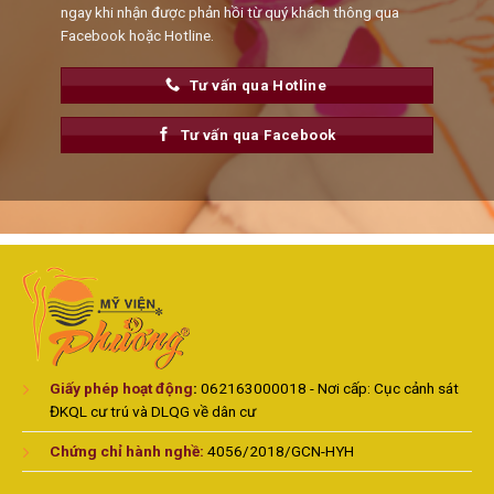
ngay khi nhận được phản hồi từ quý khách thông qua
Facebook hoặc Hotline.
Tư vấn qua Hotline
Tư vấn qua Facebook
Giấy phép hoạt động
:
062163000018 - Nơi cấp: Cục cảnh sát
ĐKQL cư trú và DLQG về dân cư
Chứng chỉ hành nghề:
4056/2018/GCN-HYH