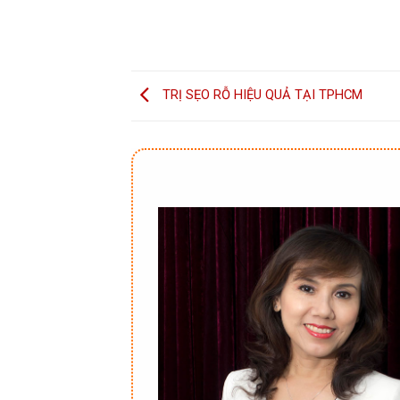
TRỊ SẸO RỖ HIỆU QUẢ TẠI TPHCM