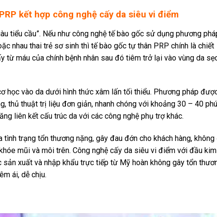
 PRP kết hợp công nghệ cấy da siêu vi điểm
giàu tiểu cầu”. Nếu như công nghệ tế bào gốc sử dụng phương phá
c nhau thai trẻ sơ sinh thì tế bào gốc tự thân PRP chính là chiết
ấy từ máu của chính bệnh nhân sau đó tiêm trở lại vào vùng da sẹ
ơ học vào da dưới hình thức xâm lấn tối thiểu. Phương pháp đượ
g, thủ thuật trị liệu đơn giản, nhanh chóng với khoảng 30 – 40 phú
 tăng liên kết cấu trúc da với các công nghệ phụ trợ khác.
ra tình trạng tổn thương nặng, gây đau đớn cho khách hàng, không 
 khóe mũi và môi trên. Công nghệ cấy da siêu vi điểm với đầu kim
 sản xuất và nhập khẩu trực tiếp từ Mỹ hoàn không gây tổn thươ
 êm ái, dễ chịu.