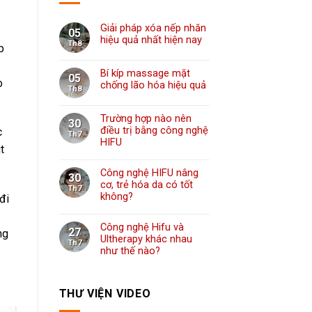
Giải pháp xóa nếp nhăn
05
hiệu quả nhất hiện nay
Th8
p
Bí kíp massage mặt
05
o
chống lão hóa hiệu quả
Th8
Trường hợp nào nên
30
điều trị bằng công nghệ
c
Th7
HIFU
t
Công nghệ HIFU nâng
30
cơ, trẻ hóa da có tốt
Th7
không?
đi
Công nghệ Hifu và
27
ng
Ultherapy khác nhau
Th7
như thế nào?
THƯ VIỆN VIDEO