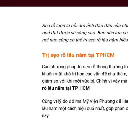
Sẹo rỗ luôn là nỗi ám ảnh đau đầu của nhiều
quả đạt được sẽ càng cao. Bạn nên lựa chọn
nơi nào cũng có thể trị sẹo rỗ lâu năm hiệ
Trị sẹo rỗ lâu năm tại TPHCM
Các phương pháp trị sẹo rỗ thông thường trư
khuôn mặt khó trị hơn các vấn đề như thâm,
giảm so với khi mới vừa bị. Chính vì vậy mà
rỗ lâu năm tại TP HCM
.
Cũng vì lý do đó mà Mỹ viện Phương đã liên
lâu năm một cách hiệu quả nhất, góp phần x
này.