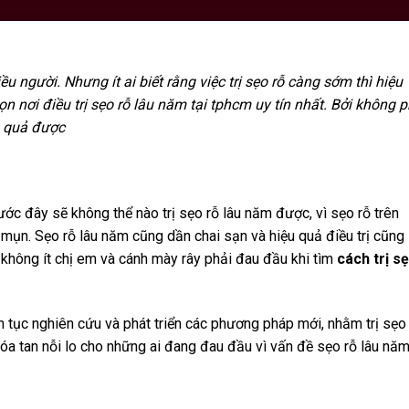
 người. Nhưng ít ai biết rằng việc trị sẹo rỗ càng sớm thì hiệu
 nơi điều trị sẹo rỗ lâu năm tại tphcm uy tín nhất. Bởi không p
u quả được
ớc đây sẽ không thể nào trị sẹo rỗ lâu năm được, vì sẹo rỗ trên
 mụn. Sẹo rỗ lâu năm cũng dần chai sạn và hiệu quả điều trị cũng
 không ít chị em và cánh mày rây phải đau đầu khi tìm
cách trị s
 tục nghiên cứu và phát triển các phương pháp mới, nhằm trị sẹo
óa tan nỗi lo cho những ai đang đau đầu vì vấn đề sẹo rỗ lâu nă