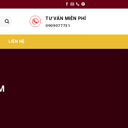
TƯ VẤN MIỄN PHÍ
0909077731
LIÊN HỆ
M