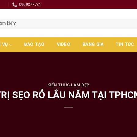
0
0909077731
H VỤ
ĐÀO TẠO
VIDEO
BẢNG GIÁ
TIN TỨC
KIẾN THỨC LÀM ĐẸP
TRỊ SẸO RỖ LÂU NĂM TẠI TPHC