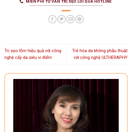
MIỄN PHÍ TƯ VẤN TRỊ SẸO LỒI QUA HOTLINE
Trị sẹo lõm hiệu quả với công
Trẻ hóa da không phẫu thuật
nghệ cấy da siêu vi điểm
với công nghệ ULTHERAPHY