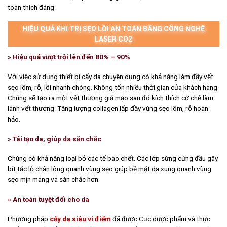
toàn thích đáng.
HIỆU QUẢ KHI TRỊ SẸO LỒI AN TOÀN BẰNG CÔNG NGHỆ
LASER CO2
» Hiệu quả vượt trội lên đến 80% – 90%
Với việc sử dụng thiết bị cấy da chuyên dụng có khả năng làm đầy vết
sẹo lõm, rỗ, lồi nhanh chóng. Không tốn nhiều thời gian của khách hàng.
Chúng sẽ tạo ra một vết thương giả mạo sau đó kích thích cơ chế làm
lành vết thương. Tăng lượng collagen lấp đầy vùng sẹo lõm, rỗ hoàn
hảo.
» Tái tạo da, giúp da săn chắc
Chúng có khả năng loại bỏ các tế bào chết. Các lớp sừng cứng đầu gây
bít tắc lỗ chân lông quanh vùng sẹo giúp bề mặt da xung quanh vùng
sẹo mịn màng và săn chắc hơn.
» An toàn tuyệt đối cho da
Phương pháp
cấy da siêu vi điểm
đã được Cục dược phẩm và thực