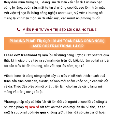
thủy đậu, mụn trứng cá,… đang làm da bạn xấu hẳn đi. Lúc nào bạn
cũng lo lắng, buồn rầu, mất tự tin vì những sẹo lồi, sẹo lõm trên mặt.
Với việc trị sẹo lồi bằng công nghệ Laser CO2, Mỹ Viện Phương sẽ
mang lại cho bạn một làn da nhẵn mịn, căn mượt như mong muốn.
MIỄN PHÍ TƯ VẤN TRỊ SẸO LỒI QUA HOTLINE
PHƯƠNG PHÁP TRỊ SẸO LỒI AN TOÀN BẰNG CÔNG NGHỆ
LASER CO2 FRACTIONAL LÀ GÌ?
Laser co2 fractional trị sẹo lồi
sử dụng năng lượng CO2 phát ra qua
thấu kính giao thoa tạo ra sự mài mòn trên lớp biểu bì, làm co lại và loại
bỏ các biểu bì tổn thương, các vết sẹo lâu năm, sẹo rỗ.
Việc trị sẹo rỗ bằng công nghệ cấy da siêu vi sẽ kích thích mạnh quá
trình sản sinh collagen, elastin, tế bào mới nhằm khắc phục các vấn đề
về da. Thúc đẩy biểu bì mới phát triển làm cho làn da căng láng, mịn
màng và trắng sang rõ rệt.
Phương pháp này có hữu ích rất lớn đối với người bị sẹo lồi và cũng là
phương pháp
trị sẹo rỗ
rất tốt, an toàn cho mọi làn da. Vì thế,
laser
co2 fractional có hiệu quả không
giờ thì bạn đã có câu trả lời hoàn