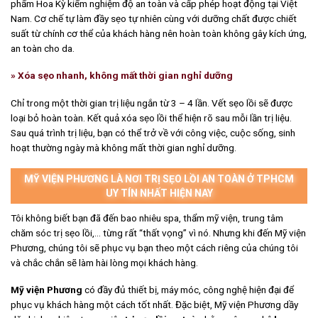
phẩm Hoa Kỳ kiểm nghiệm độ an toàn và cấp phép hoạt động tại Việt
Nam. Cơ chế tự làm đầy sẹo tự nhiên cùng với dưỡng chất được chiết
suất từ chính cơ thể của khách hàng nên hoàn toàn không gây kích ứng,
an toàn cho da.
» Xóa sẹo nhanh, không mất thời gian nghỉ dưỡng
Chỉ trong một thời gian trị liệu ngắn từ 3 – 4 lần. Vết sẹo lồi sẽ được
loại bỏ hoàn toàn. Kết quả xóa sẹo lồi thể hiện rõ sau mỗi lần trị liệu.
Sau quá trình trị liệu, bạn có thể trở về với công việc, cuộc sống, sinh
hoạt thường ngày mà không mất thời gian nghỉ dưỡng.
MỸ VIỆN PHƯƠNG LÀ NƠI TRỊ SẸO LỒI AN TOÀN Ở TPHCM
UY TÍN NHẤT HIỆN NAY
Tôi không biết bạn đã đến bao nhiêu spa, thẩm mỹ viện, trung tâm
chăm sóc trị sẹo lồi,… từng rất “thất vọng” vì nó. Nhưng khi đến Mỹ viện
Phương, chúng tôi sẽ phục vụ bạn theo một cách riêng của chúng tôi
và chắc chắn sẽ làm hài lòng mọi khách hàng.
Mỹ viện Phương
có đầy đủ thiết bị, máy móc, công nghệ hiện đại để
phục vụ khách hàng một cách tốt nhất. Đặc biệt, Mỹ viện Phương dầy