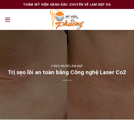
Skip
THẨM MỸ VIỆN HÀNG ĐẦU CHUYÊN VỀ LÀM ĐẸP DA
to
content
CÔNG NGHỆ LÀM ĐẸP
Trị sẹo lồi an toàn bằng Công nghệ Laser Co2