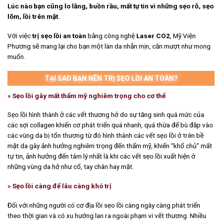
Lúc nào bạn cũng lo lắng, buồn rầu, mất tự tin vì những sẹo rỗ, sẹo
lõm, lồi trên mặt.
Với việc
trị sẹo lồi an toàn
bằng công nghệ
Laser CO2
, Mỹ Viện
Phương sẽ mang lại cho bạn một làn da nhẵn mịn, căn mượt như mong
muốn.
TẠI SAO BẠN NÊN TRỊ SẸO LỒI AN TOÀN?
» Sẹo lồi gây mất thẩm mỹ nghiêm trọng cho cơ thể
Sẹo lồi hình thành ở các vết thương hở do sự tăng sinh quá mức của
các sợi collagen khiến cơ phát triển quá nhanh, quá thừa để bù đắp vào
các vùng da bị tổn thương từ đó hình thành các vết sẹo lồi ở trên bề
mặt da gây ảnh hưởng nghiêm trọng đến thẩm mỹ, khiến “khổ chủ” mất
tự tin, ảnh hưởng đến tâm lý nhất là khi các vết sẹo lồi xuất hiện ở
những vùng da hở như cổ, tay chân hay mặt.
» Sẹo lồi càng để lâu càng khó trị
Đối với những người có cơ địa lồi sẹo lồi càng ngày càng phát triển
theo thời gian và có xu hướng lan ra ngoài phạm vi vết thương. Nhiều