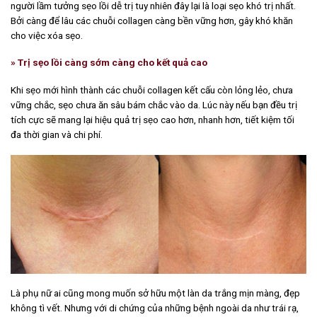
người lầm tưởng sẹo lồi dễ trị tuy nhiên đây lại là loại sẹo khó trị nhất.
Bởi càng để lâu các chuỗi collagen càng bền vững hơn, gây khó khăn
cho việc xóa sẹo.
» Trị sẹo lồi càng sớm càng cho kết quả cao
Khi sẹo mới hình thành các chuỗi collagen kết cấu còn lỏng lẻo, chưa
vững chắc, sẹo chưa ăn sâu bám chắc vào da. Lúc này nếu bạn đều trị
tích cực sẽ mang lại hiệu quả trị sẹo cao hơn, nhanh hơn, tiết kiệm tối
đa thời gian và chi phí.
Là phụ nữ ai cũng mong muốn sở hữu một làn da trắng mịn màng, đẹp
không tì vết. Nhưng với di chứng của những bệnh ngoài da như trái rạ,