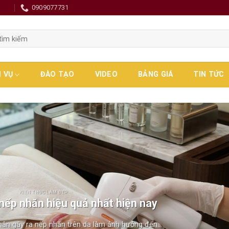
0
0909077731
H VỤ
ĐÀO TẠO
VIDEO
BẢNG GIÁ
TIN TỨC
KIẾN THỨC LÀM ĐẸP
 nếp nhăn hiệu quả nhất hiện nay
hân gây ra nếp nhăn trên da làm ảnh hưởng đến...