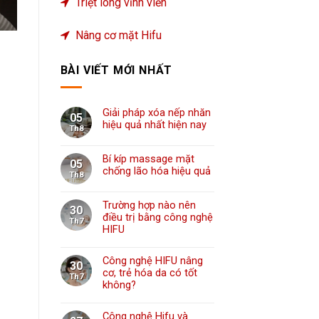
Triệt lông vĩnh viễn
Nâng cơ mặt Hifu
BÀI VIẾT MỚI NHẤT
Giải pháp xóa nếp nhăn
05
hiệu quả nhất hiện nay
Th8
Bí kíp massage mặt
05
chống lão hóa hiệu quả
Th8
Trường hợp nào nên
30
điều trị bằng công nghệ
Th7
HIFU
Công nghệ HIFU nâng
30
cơ, trẻ hóa da có tốt
Th7
không?
Công nghệ Hifu và