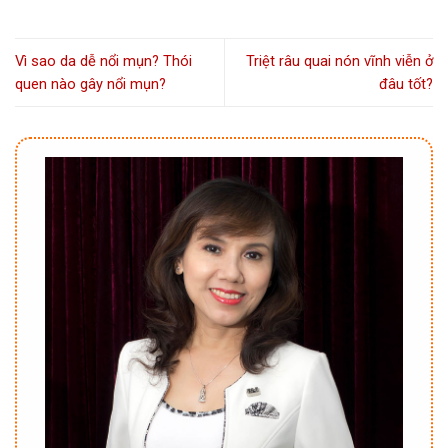
Vì sao da dễ nổi mụn? Thói
Triệt râu quai nón vĩnh viễn ở
quen nào gây nổi mụn?
đâu tốt?