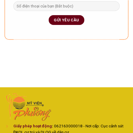
Giấy phép hoạt động
:
062163000018 - Nơi cấp: Cục cảnh sát
ĐKQL cư trú và DLQG về dân cư