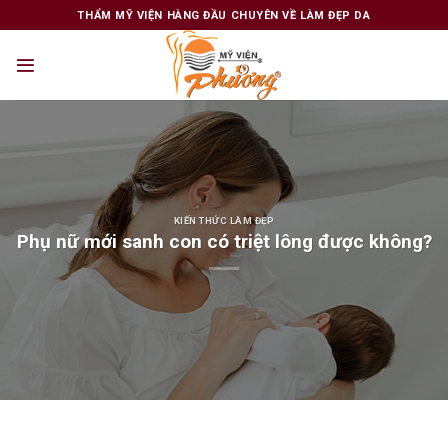
Skip
THẨM MỸ VIỆN HÀNG ĐẦU CHUYÊN VỀ LÀM ĐẸP DA
to
content
KIẾN THỨC LÀM ĐẸP
Phụ nữ mới sanh con có triệt lông được không?