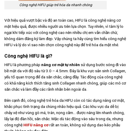
Công nghệ HIFU giúp trẻ hóa da nhanh chóng
Với hiệu quả vượt bậc và độ an toàn cao, HIFU là công nghệ nâng cơ
mặt hiệu quả, được nhiều người ưu tiên lựa chọn. Tuy nhiên, vì tâm lý lo
ngại khi tiếp xúc với công nghệ cao nên nhiều chị em vẫn chần chừ,
không dám đăng ký làm đẹp. Vậy chúng ta hãy cùng tìm hiểu công nghệ
HIFU và lý do vì sao nên chọn công nghệ này để trẻ hóa da mặt nhé.
Công nghệ HIFU là gì?
HIFU là phương pháp
nâng cơ mặt tự nhiên
sử dụng bước sóng đi vào
bề mặt da với độ sâu từ 3.0 – 4.5mm. Đây là khu vực sản sinh Collagen,
yếu tố quan trọng để da săn chắc, căng đầy. Tác động của công nghệ
có khả năng kích thích tăng sinh Collagen nhanh chóng, giúp các mô cơ
săn chắc và làm đầy các rãnh nhăn bên ngoài da.
Bên cạnh đó, công nghệ trẻ hóa da HIFU còn có tác dụng nâng cơ mặt,
khắc phục tình trạng da chùng nhão hiệu quả. Các khu vực da dễ bị
chảy xệ như vùng gò má, trán, nọng cằm… được nâng lên nhanh chóng,
lấy lại độ đàn hồi, săn chắc. Mặc dù tác động vào sâu trong da, nhưng
công nghệ
HIFU nâng cơ
rất an toàn, không sử dụng dao kéo phẫu