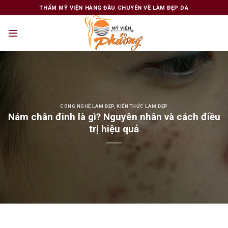
Skip
THẨM MỸ VIỆN HÀNG ĐẦU CHUYÊN VỀ LÀM ĐẸP DA
to
content
CÔNG NGHỆ LÀM ĐẸP
,
KIẾN THỨC LÀM ĐẸP
Nám chân đinh là gì? Nguyên nhân và cách điều
trị hiệu quả