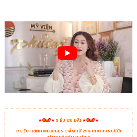
SIÊU ƯU ĐÃI
¤ LIỆU TRÌNH MESOGUN GIẢM TỪ 25% CHO 30 NGƯỜI