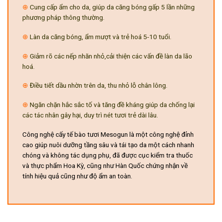
⊕
Cung cấp ẩm cho da, giúp da căng bóng gấp 5 lần những
phương pháp thông thường.
⊕
Làn da căng bóng, ẩm mượt và trẻ hoá 5-10 tuổi.
⊕
Giảm rõ các nếp nhăn nhỏ,cải thiện các vấn đề làn da lão
hoá.
⊕
Điều tiết dầu nhờn trên da, thu nhỏ lỗ chân lông.
⊕
Ngăn chặn hắc sắc tố và tăng đề kháng giúp da chống lại
các tác nhân gây hại, duy trì nét tươi trẻ dài lâu.
Công nghệ cấy tế bào tươi Mesogun là một công nghệ đỉnh
cao giúp nuôi dưỡng tầng sâu và tái tạo da một cách nhanh
chóng và không tác dụng phụ, đã được cục kiểm tra thuốc
và thực phẩm Hoa Kỳ, cũng như Hàn Quốc chứng nhận về
tính hiệu quả cũng như độ ẩm an toàn.