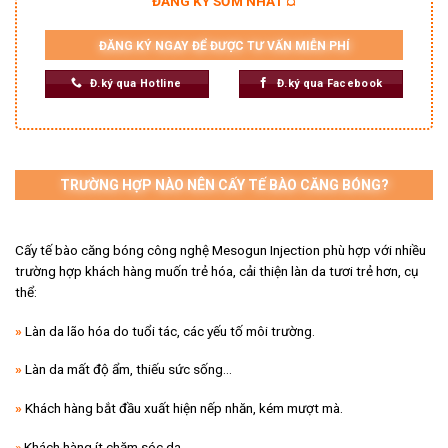
ĐĂNG KÝ SỚM NHẤT ¤
ĐĂNG KÝ NGAY ĐỂ ĐƯỢC TƯ VẤN MIỄN PHÍ
Đ.ký qua Hotline
Đ.ký qua Facebook
TRƯỜNG HỢP NÀO NÊN CẤY TẾ BÀO CĂNG BÓNG?
Cấy tế bào căng bóng công nghệ Mesogun Injection phù hợp với nhiều
trường hợp khách hàng muốn trẻ hóa, cải thiện làn da tươi trẻ hơn, cụ
thể:
»
Làn da lão hóa do tuổi tác, các yếu tố môi trường.
»
Làn da mất độ ẩm, thiếu sức sống…
»
Khách hàng bắt đầu xuất hiện nếp nhăn, kém mượt mà.
»
Khách hàng ít chăm sóc da.