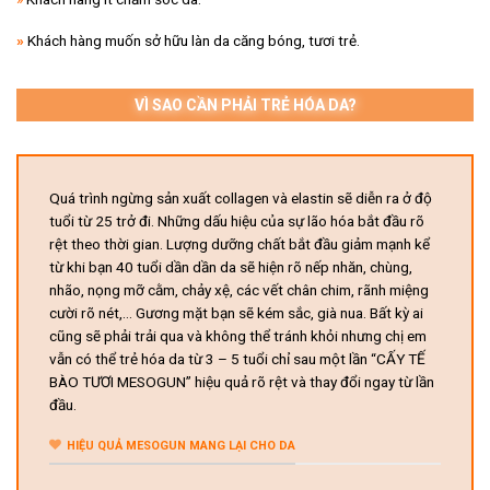
»
Khách hàng muốn sở hữu làn da căng bóng, tươi trẻ.
VÌ SAO CẦN PHẢI TRẺ HÓA DA?
Quá trình ngừng sản xuất collagen và elastin sẽ diễn ra ở độ
tuổi từ 25 trở đi. Những dấu hiệu của sự lão hóa bắt đầu rõ
rệt theo thời gian. Lượng dưỡng chất bắt đầu giảm mạnh kể
từ khi bạn 40 tuổi dần dần da sẽ hiện rõ nếp nhăn, chùng,
nhão, nọng mỡ cằm, chảy xệ, các vết chân chim, rãnh miệng
cười rõ nét,… Gương mặt bạn sẽ kém sắc, già nua. Bất kỳ ai
cũng sẽ phải trải qua và không thể tránh khỏi nhưng chị em
vẫn có thể trẻ hóa da từ 3 – 5 tuổi chỉ sau một lần “CẤY TẾ
BÀO TƯƠI MESOGUN” hiệu quả rõ rệt và thay đổi ngay từ lần
đầu.
HIỆU QUẢ MESOGUN MANG LẠI CHO DA