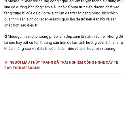
¤
Mesogun khác với những công nghệ lăn kim truyền thống sử dụng mũi
kim có đường kính ống tiêm siêu nhỏ để bơm trực tiếp dưỡng chất vào
tầng trung bì của da giúp tái sinh làn da trở nên căng bóng, kích thích
quá trình sản sinh collagen-elastin giúp làn da trở nên đàn hồi và săn
chắc hơn sau điều trị
¤
Mesogun là một phương pháp làm đẹp xâm lấn tối thiểu nên không để
lại sẹo hay bất cứ tổn thương sâu trên da làm ảnh hưởng về mặt thẩm mỹ.
Khách hàng sau khi điều trị có thể làm việc và sinh hoạt bình thường.
NGƯỜI MẪU THÙY TRANG ĐÃ TRẢI NGHIỆM CÔNG NGHỆ CẤY TẾ
BÀO TƯƠI MESOGUN