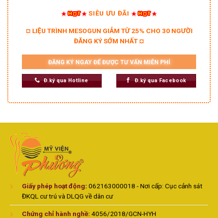
SIÊU ƯU ĐÃI
¤ LIỆU TRÌNH MESOGUN GIẢM TỪ 25% CHO 30 NGƯỜI
ĐĂNG KÝ SỚM NHẤT ¤
ĐĂNG KÝ NGAY ĐỂ ĐƯỢC TƯ VẤN MIỄN PHÍ
Đ.ký qua Hotline
Đ.ký qua Facebook
Giấy phép hoạt động
:
062163000018 - Nơi cấp: Cục cảnh sát
ĐKQL cư trú và DLQG về dân cư
Chứng chỉ hành nghề:
4056/2018/GCN-HYH