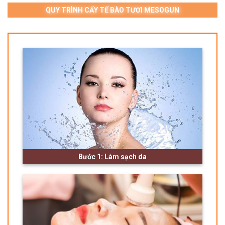
QUY TRÌNH CẤY TẾ BÀO TƯƠI MESOGUN
Bước 1: Làm sạch da