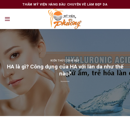
Skip
THẨM MỸ VIỆN HÀNG ĐẦU CHUYÊN VỀ LÀM ĐẸP DA
to
content
KIẾN THỨC LÀM ĐẸP
HA là gì? Công dụng của HA với làn da như thế
nào?