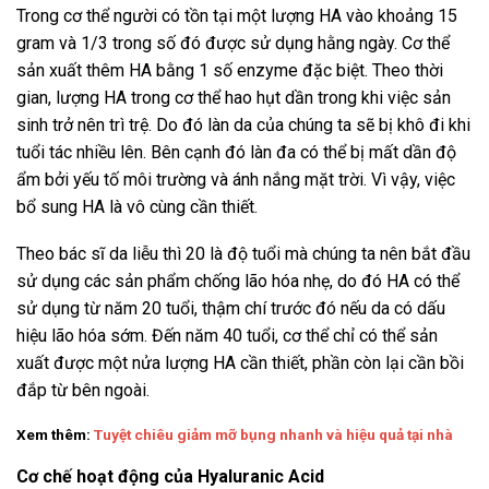
Trong cơ thể người có tồn tại một lượng HA vào khoảng 15
gram và 1/3 trong số đó được sử dụng hằng ngày. Cơ thể
sản xuất thêm HA bằng 1 số enzyme đặc biệt. Theo thời
gian, lượng HA trong cơ thể hao hụt dần trong khi việc sản
sinh trở nên trì trệ. Do đó làn da của chúng ta sẽ bị khô đi khi
tuổi tác nhiều lên. Bên cạnh đó làn đa có thể bị mất dần độ
ẩm bởi yếu tố môi trường và ánh nắng mặt trời. Vì vậy, việc
bổ sung HA là vô cùng cần thiết.
Theo bác sĩ da liễu thì 20 là độ tuổi mà chúng ta nên bắt đầu
sử dụng các sản phẩm chống lão hóa nhẹ, do đó HA có thể
sử dụng từ năm 20 tuổi, thậm chí trước đó nếu da có dấu
hiệu lão hóa sớm. Đến năm 40 tuổi, cơ thể chỉ có thể sản
xuất được một nửa lượng HA cần thiết, phần còn lại cần bồi
đắp từ bên ngoài.
Xem thêm:
Tuyệt chiêu giảm mỡ bụng nhanh và hiệu quả tại nhà
Cơ chế hoạt động của Hyaluranic Acid