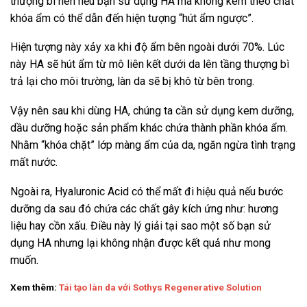
thượng bì nên nếu bạn sử dụng HA mà không kèm theo chất
khóa ẩm có thể dẫn đến hiện tượng “hút ẩm ngược”.
Hiện tượng này xảy xa khi độ ẩm bên ngoài dưới 70%. Lúc
này HA sẽ hút ẩm từ mô liên kết dưới da lên tầng thượng bì
trả lại cho môi trường, làn da sẽ bị khô từ bên trong.
Vậy nên sau khi dùng HA, chúng ta cần sử dụng kem dưỡng,
dầu dưỡng hoặc sản phẩm khác chứa thành phần khóa ẩm.
Nhằm “khóa chặt” lớp màng ẩm của da, ngăn ngừa tình trạng
mất nước.
Ngoài ra, Hyaluronic Acid có thể mất đi hiệu quả nếu bước
dưỡng da sau đó chứa các chất gây kích ứng như: hương
liệu hay cồn xấu. Điều này lý giải tại sao một số bạn sử
dụng HA nhưng lại không nhận được kết quả như mong
muốn.
Xem thêm:
Tái tạo làn da với Sothys Regenerative Solution