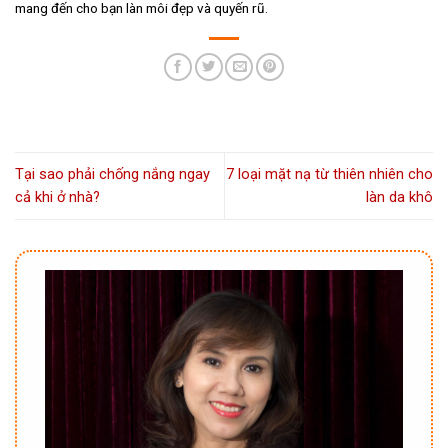
mang đến cho bạn làn môi đẹp và quyến rũ.
Tại sao phải chống nắng ngay
7 loại mặt nạ từ thiên nhiên cho
cả khi ở nhà?
làn da khô