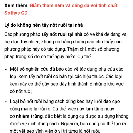
Xem thêm:
Giảm thâm nám và sáng da với tinh chất
Sothys GD
Lý do không nên tẩy nốt ruồi tại nhà
Các phương pháp
tẩy nốt ruồi tại nhà
có vẻ khá dễ dàng và
tiện lợi. Tuy nhiên, không có bằng chứng nào cho thấy các
phương pháp này có tác dụng. Thậm chí, một số phương
pháp trong số đó có thể nguy hiểm. Cụ thể:
Một số nghiên cứu đã báo cáo về tác dụng phụ của các
loại kem tẩy nốt ruồi có bán tại các hiệu thuốc. Các loại
kem này có thể gây sẹo dày hình thành ở những khu vực
có nốt ruồi;
Loại bỏ nốt ruồi bằng cách dùng kéo hay lưỡi dao cạo
cũng mang lại rủi ro. Cụ thể, việc này làm tăng nguy
cơ
nhiễm trùng
, đặc biệt là dụng cụ được sử dụng không
được vệ sinh đúng cách. Ngoài ra, bạn cũng có thể tạo ra
một vết sẹo vĩnh viễn ở vị trí từng là nốt ruồi;