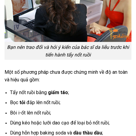
Bạn nên trao đổi và hỏi ý kiến của bác sĩ da liễu trước khi
tiến hành tẩy nốt ruồi
Một số phương pháp chưa được chứng minh về độ an toàn
và hiệu quả gồm:
Tẩy nốt ruồi bằng
giấm táo
;
Bọc
tỏi
đắp lên nốt ruồi;
Bôi i-ốt lên nốt ruồi;
Dùng kéo hoặc lưỡi dao cạo để loại bỏ nốt ruồi;
Dùng hỗn hợp baking soda và
dầu thầu dầu
;