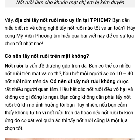
Nốt ruồi làm cho khuôn mặt chị em bị kém duyên
Vậy,
địa chỉ tẩy nốt ruồi nào uy tín tại TPHCM?
Bạn cần
hiểu biết rõ về công nghệ tẩy nốt ruồi nào tốt và an toàn? Hãy
cùng Mỹ Viện Phương tìm hiểu qua bài viết này để có sự lựa
chọn tốt nhất nhé!
Có nên tẩy nốt ruồi trên mặt không?
Nốt ruồi
là vấn đề thường gặp trên da. Bạn có thể có nhiều
nốt ruồi trên mặt và cơ thể, hầu hết mỗi người sẽ có 10 – 40
nốt ruồi nằm trên da.
Có nên đi tẩy nốt ruồi không
được
rất nhiều người quan tâm. Hầu hết các nốt ruồi đều vô hại và
không có gì đáng lo ngại. Bạn cũng không cần phải tẩy nốt
ruồi trừ khi nó ảnh hưởng tới bạn. Tuy nhiên, nếu bạn cảm
thấy không tự tin vì nốt ruồi trên da hoặc nếu nốt ruồi bị kích
ứng do cọ xát với quần áo thì tẩy nốt ruồi cũng là một lựa
chọn tốt.