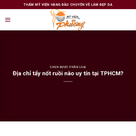
Skip
THẨM MỸ VIỆN HÀNG ĐẦU CHUYÊN VỀ LÀM ĐẸP DA
to
content
CHƯA ĐƯỢC PHÂN LOẠI
Địa chỉ tẩy nốt ruồi nào uy tín tại TPHCM?