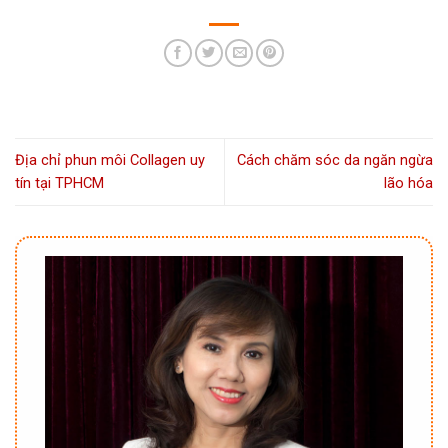
Địa chỉ phun môi Collagen uy
Cách chăm sóc da ngăn ngừa
tín tại TPHCM
lão hóa