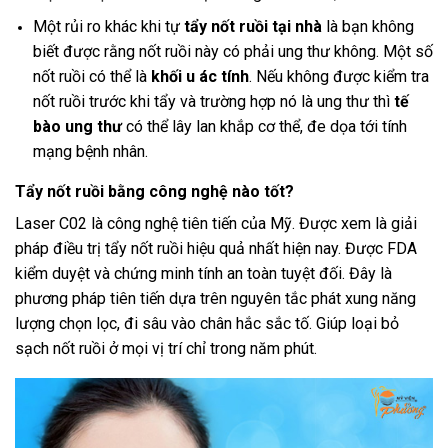
Một rủi ro khác khi tự
tẩy nốt ruồi tại nhà
là bạn không
biết được rằng nốt ruồi này có phải ung thư không. Một số
nốt ruồi có thể là
khối u ác tính
. Nếu không được kiểm tra
nốt ruồi trước khi tẩy và trường hợp nó là ung thư thì
tế
bào ung thư
có thể lây lan khắp cơ thể, đe dọa tới tính
mạng bệnh nhân.
Tẩy nốt ruồi bằng công nghệ nào tốt?
Laser C02 là công nghệ tiên tiến của Mỹ. Được xem là giải
pháp điều trị tẩy nốt ruồi hiệu quả nhất hiện nay. Được FDA
kiểm duyệt và chứng minh tính an toàn tuyệt đối. Đây là
phương pháp tiên tiến dựa trên nguyên tắc phát xung năng
lượng chọn lọc, đi sâu vào chân hắc sắc tố. Giúp loại bỏ
sạch nốt ruồi ở mọi vị trí chỉ trong năm phút.