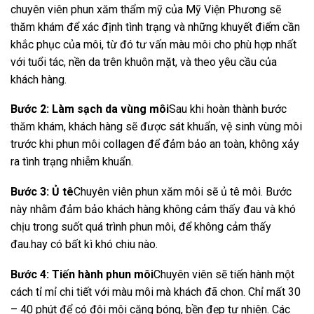
chuyên viên phun xăm thẩm mỹ của Mỹ Viện Phương sẽ
thăm khám để xác định tình trạng và những khuyết điểm cần
khắc phục của môi, từ đó tư vấn màu môi cho phù hợp nhất
với tuổi tác, nền da trên khuôn mặt, và theo yêu cầu của
khách hàng.
Bước 2: Làm sạch da vùng môi
Sau khi hoàn thành bước
thăm khám, khách hàng sẽ được sát khuẩn, vệ sinh vùng môi
trước khi phun môi collagen để đảm bảo an toàn, không xảy
ra tình trạng nhiễm khuẩn.
Bước 3: Ủ tê
Chuyên viên phun xăm môi sẽ ủ tê môi. Bước
này nhằm đảm bảo khách hàng không cảm thấy đau và khó
chịu trong suốt quá trình phun môi, để không cảm thấy
đau.hay có bất kì khó chiu nào.
Bước 4: Tiến hành phun môi
Chuyên viên sẽ tiến hành một
cách tỉ mỉ chi tiết với màu môi mà khách đã chon. Chỉ mất 30
– 40 phút để có đôi môi căng bóng, bền đẹp tự nhiên. Các