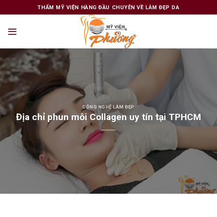
Skip
THẨM MỸ VIỆN HÀNG ĐẦU CHUYÊN VỀ LÀM ĐẸP DA
to
content
CÔNG NGHỆ LÀM ĐẸP
Địa chỉ phun môi Collagen uy tín tại TPHCM