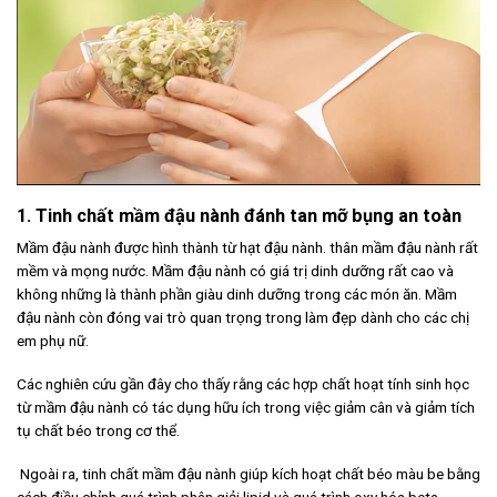
1.
Tinh chất mầm đậu nành đánh tan mỡ bụng an toàn
Mầm đậu nành được hình thành từ hạt đậu nành. thân mầm đậu nành rất
mềm và mọng nước. Mầm đậu nành có giá trị dinh dưỡng rất cao và
không những là thành phần giàu dinh dưỡng trong các món ăn. Mầm
đậu nành còn đóng vai trò quan trọng trong làm đẹp dành cho các chị
em phụ nữ.
Các nghiên cứu gần đây cho thấy rằng các hợp chất hoạt tính sinh học
từ mầm đậu nành có tác dụng hữu ích trong việc giảm cân và giảm tích
tụ chất béo trong cơ thể.
Ngoài ra, tinh chất mầm đậu nành giúp kích hoạt chất béo màu be bằng
cách điều chỉnh quá trình phân giải lipid và quá trình oxy hóa beta