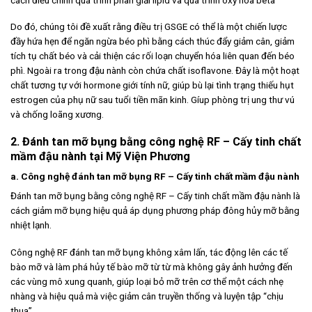
Do đó, chúng tôi đề xuất rằng điều trị GSGE có thể là một chiến lược
đầy hứa hẹn để ngăn ngừa béo phì bằng cách thúc đẩy giảm cân, giảm
tích tụ chất béo và cải thiện các rối loạn chuyển hóa liên quan đến béo
phì. Ngoài ra trong đậu nành còn chứa chất isoflavone. Đây là một hoạt
chất tương tự với hormone giới tính nữ, giúp bù lại tình trạng thiếu hụt
estrogen của phụ nữ sau tuổi tiền mãn kinh. Gíup phòng trị ung thư vú
và chống loãng xương.
2.
Đánh tan mỡ bụng bằng công nghệ RF – Cấy tinh chất
mầm đậu nành tại Mỹ Viện Phương
a.
Công nghệ đánh tan mỡ bụng RF – Cấy tinh chất mầm đậu nành
Đánh tan mỡ bụng bằng công nghệ RF – Cấy tinh chất mầm đậu nành là
cách giảm mỡ bụng hiệu quả áp dụng phương pháp đông hủy mỡ bằng
nhiệt lạnh.
Công nghệ RF đánh tan mỡ bụng không xâm lấn, tác động lên các tế
bào mỡ và làm phá hủy tế bào mỡ từ từ mà không gây ảnh hưởng đến
các vùng mô xung quanh, giúp loại bỏ mỡ trên cơ thể một cách nhẹ
nhàng và hiệu quả mà việc giảm cân truyền thống và luyện tập “chịu
thua”.