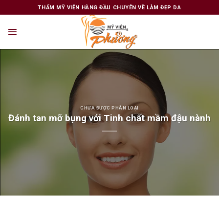
Skip
THẨM MỸ VIỆN HÀNG ĐẦU CHUYÊN VỀ LÀM ĐẸP DA
to
content
CHƯA ĐƯỢC PHÂN LOẠI
Đánh tan mỡ bụng với Tinh chất mầm đậu nành