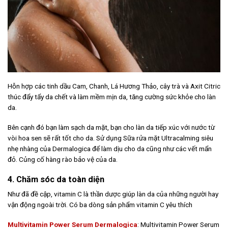
Hỗn hợp các tinh dầu Cam, Chanh, Lá Hương Thảo, cây trà và Axit Citric
thúc đẩy tẩy da chết và làm mềm mịn da, tăng cường sức khỏe cho làn
da.
Bên cạnh đó bạn làm sạch da mặt, bạn cho làn da tiếp xúc với nước từ
vòi hoa sen sẽ rất tốt cho da. Sử dụng Sữa rửa mặt Ultracalming siêu
nhẹ nhàng của Dermalogica để làm dịu cho da cũng như các vết mẩn
đỏ. Củng cố hàng rào bảo vệ của da.
4. Chăm sóc da toàn diện
Như đã đề cập, vitamin C là thần dược giúp làn da của những người hay
vận động ngoài trời. Có ba dòng sản phẩm vitamin C yêu thích
Multivitamin Power Serum Dermalogica
: Multivitamin Power Serum