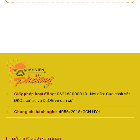
Giấy phép hoạt động
:
062163000018 - Nơi cấp: Cục cảnh sát
ĐKQL cư trú và DLQG về dân cư
Chứng chỉ hành nghề:
4056/2018/GCN-HYH
HỖ TRỢ KHÁCH HÀNG