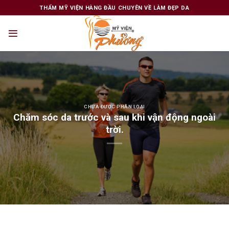
Skip
THẨM MỸ VIỆN HÀNG ĐẦU CHUYÊN VỀ LÀM ĐẸP DA
to
content
CHƯA ĐƯỢC PHÂN LOẠI
Chăm sóc da trước và sau khi vận động ngoài
trời.