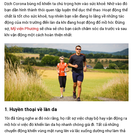
Dịch Corona bùng nổ khiến ta chú trọng hơn vào sức khoẻ. Nhờ vào đó
bạn dần hình thành thói quen tập luyện thể dục thể thao. Hoạt động thể
chất là tốt cho sức khoẻ, tuy nhiên bạn vẫn đang lo lắng về những tác
động của môi trường đến làn da khi đang hoạt động đổ mồ hôi. Đừng
sợ,
Mỹ viện Phương
sẽ chia sẻ cho bạn cách chăm sóc da trước và sau
khi vận động một cách hoàn thiện nhất.
1. Huyền thoại về làn da
Tôi đã từng nghe ai đó nói rằng, họ rất sợ việc chạy bộ hay vận động ra
mồ hôi vì việc đó khiến làn da họ nhanh chóng già đi. Tất cả những
chuyển động khiến vùng mặt rung lên và lắc xuống dường như làm thả