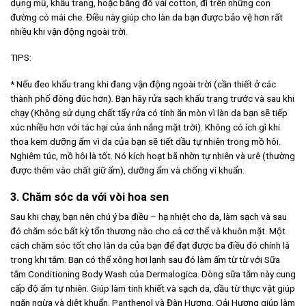
dụng mũ, khẩu trang, hoặc băng đô vải cotton, đi trên những con
đường có mái che. Điều này giúp cho làn da bạn được bảo vệ hơn rất
nhiều khi vận động ngoài trời.
TIPS:
* Nếu đeo khẩu trang khi đang vận động ngoài trời (cần thiết ở các
thành phố đông đúc hơn). Bạn hãy rửa sạch khẩu trang trước và sau khi
chạy (Không sử dụng chất tẩy rửa có tính ăn mòn vì làn da bạn sẽ tiếp
xúc nhiều hơn với tác hại của ánh nắng mặt trời). Không có ích gì khi
thoa kem dưỡng ẩm vì da của bạn sẽ tiết dầu tự nhiên trong mồ hôi.
Nghiêm túc, mồ hôi là tốt. Nó kích hoạt bã nhờn tự nhiên và urê (thường
được thêm vào chất giữ ẩm), dưỡng ẩm và chống vi khuẩn.
3. Chăm sóc da với vòi hoa sen
Sau khi chạy, bạn nên chú ý ba điều – hạ nhiệt cho da, làm sạch và sau
đó chăm sóc bất kỳ tổn thương nào cho cả cơ thể và khuôn mặt. Một
cách chăm sóc tốt cho làn da của bạn để đạt được ba điều đó chính là
trong khi tắm. Bạn có thể xông hơi lạnh sau đó làm ấm từ từ với Sữa
tắm Conditioning Body Wash của Dermalogica. Dòng sữa tắm này cung
cấp độ ẩm tự nhiên. Giúp làm tinh khiết và sạch da, dầu từ thực vật giúp
ngăn ngừa và diệt khuẩn. Panthenol và Đàn Hương, Oải Hương giúp làm