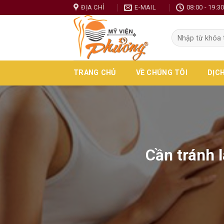
Skip
ĐỊA CHỈ
E-MAIL
08:00 - 19:3
to
content
TRANG CHỦ
VỀ CHÚNG TÔI
DỊC
Cần tránh l