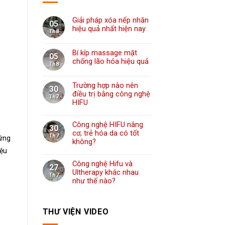
Giải pháp xóa nếp nhăn
05
hiệu quả nhất hiện nay
Th8
Bí kíp massage mặt
05
chống lão hóa hiệu quả
Th8
Trường hợp nào nên
30
điều trị bằng công nghệ
Th7
HIFU
Công nghệ HIFU nâng
30
cơ, trẻ hóa da có tốt
Th7
hững
không?
iệu
Công nghệ Hifu và
27
Ultherapy khác nhau
Th7
như thế nào?
THƯ VIỆN VIDEO