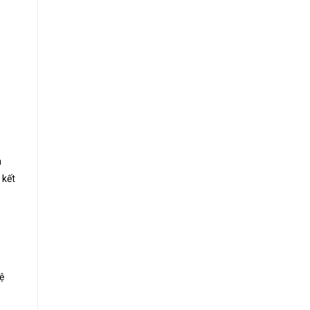
n
 kết
hệ