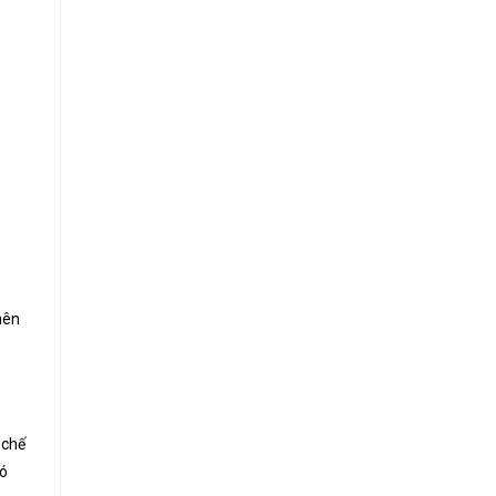
nên
 chế
có