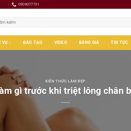
0
0909077731
H VỤ
ĐÀO TẠO
VIDEO
BẢNG GIÁ
TIN TỨC
KIẾN THỨC LÀM ĐẸP
àm gì trước khi triệt lông chân