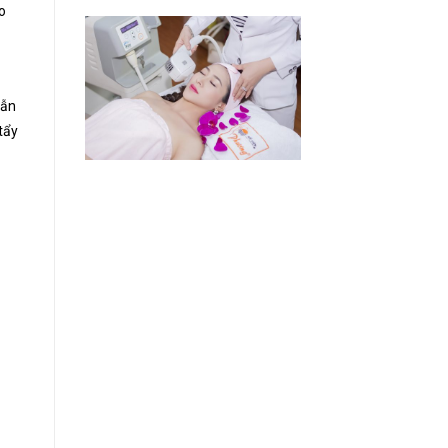
o
vẫn
tẩy