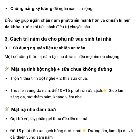
Chống nắng kỹ lưỡng
để ngăn nám lan rộng.
Điều này giúp
ngăn chặn nám phát triển mạnh hơn
và
chuẩn bị nền
da khỏe
trước khi tiến hành điều trị chuyên sâu.
3. Cách trị nám da cho phụ nữ sau sinh tại nhà
3.1. Sử dụng nguyên liệu tự nhiên an toàn
Một số công thức trị nám tại nhà được nhiều mẹ bỉm ưa chuộng:
Mặt nạ tinh bột nghệ + sữa chua không đường
Trộn 1 thìa tinh bột nghệ + 2 thìa sữa chua.
Thoa lên vùng da nám, để 10–15 phút rồi rửa sạch.
Giúp làm
sáng da, mờ thâm nám, kháng viêm nhẹ.
Mặt nạ nha đam tươi
Gọt bỏ vỏ, lấy phần gel thoa đều lên da mặt.
Để 15 phút rồi rửa sạch bằng nước mát.
Dưỡng ẩm, làm dịu da và
cải thiện vùng sạm nám.