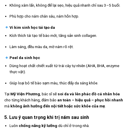
Không xâm lấn, không để lại sẹo, hiệu quả nhanh chỉ sau 3–5 buổi.
Phù hợp cho nám chân sâu, nám hỗn hợp.
Vi kim sinh học tái tạo da
Kích thích tái tạo tế bào mới, tăng sản sinh collagen.
Làm sáng, đều màu da, mờ nám rõ rệt.
Peel da sinh học
Dùng hoạt chất chiết xuất từ trái cây tự nhiên (AHA, BHA, enzyme
thực vật).
Giúp loại bỏ tế bào sạm màu, thúc đẩy da sáng khỏe.
Tại
Mỹ Viện Phương
, bác sĩ sẽ
soi da và lên phác đồ cá nhân hóa
cho từng khách hàng, đảm bảo
an toàn – hiệu quả – phục hồi nhanh
mà
không ảnh hưởng đến nội tiết hoặc sức khỏe của mẹ
.
5. Lưu ý quan trọng khi trị nám sau sinh
Luôn
chống nắng kỹ lưỡng
dù chỉ ở trong nhà.