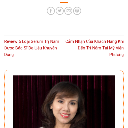
Review 5 Loại Serum Trị Nám
Cảm Nhận Của Khách Hàng Khi
Được Bác Sĩ Da Liễu Khuyên
Đến Trị Nám Tại Mỹ Viện
Dùng
Phương