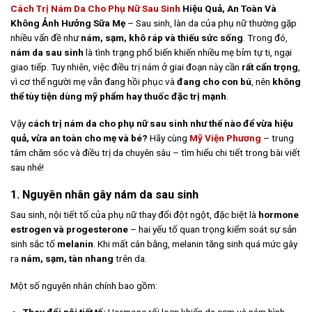
Cách Trị Nám Da Cho Phụ Nữ Sau Sinh
Hiệu Quả, An Toàn Và
Không Ảnh Hưởng Sữa Mẹ
– Sau sinh, làn da của phụ nữ thường gặp
nhiều vấn đề như
nám, sạm, khô ráp và thiếu sức sống
. Trong đó,
nám da sau sinh
là tình trạng phổ biến khiến nhiều mẹ bỉm tự ti, ngại
giao tiếp. Tuy nhiên, việc điều trị nám ở giai đoạn này cần
rất cẩn trọng
,
vì cơ thể người mẹ vẫn đang hồi phục và
đang cho con bú
, nên
không
thể tùy tiện dùng mỹ phẩm hay thuốc đặc trị mạnh
.
Vậy
cách trị nám da cho phụ nữ sau sinh như thế nào để vừa hiệu
quả, vừa an toàn cho mẹ và bé?
Hãy cùng
Mỹ Viện Phương
– trung
tâm chăm sóc và điều trị da chuyên sâu – tìm hiểu chi tiết trong bài viết
sau nhé!
1. Nguyên nhân gây nám da sau sinh
Sau sinh, nội tiết tố của phụ nữ thay đổi đột ngột, đặc biệt là
hormone
estrogen và progesterone
– hai yếu tố quan trọng kiểm soát sự sản
sinh sắc tố
melanin
. Khi mất cân bằng, melanin tăng sinh quá mức gây
ra
nám, sạm, tàn nhang
trên da.
Một số nguyên nhân chính bao gồm: