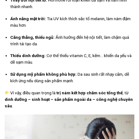
Thay đổi nội tiết tố:
Hormone rối loạn khiến da sạm và nám hình
thành nhanh.
Ánh nắng mặt trời:
Tia UV kích thích sắc tố melanin, làm nám đậm
màu hơn.
Căng thẳng, thiếu ngủ:
Ảnh hưởng đến hệ nội tiết, làm chậm quá
trình tái tạo da.
Thiếu dinh dưỡng:
Cơ thể thiếu vitamin C, E, kẽm… khiến da yếu và
dễ sạm màu.
Sử dụng mỹ phẩm không phù hợp:
Da sau sinh rất nhạy cảm, dễ
kích ứng nếu dùng sản phẩm mạnh.
Vì vậy, điều quan trọng là
trị nám kết hợp chăm sóc tổng thể
, từ
dinh dưỡng – sinh hoạt – sản phẩm ngoài da – công nghệ chuyên
sâu
.