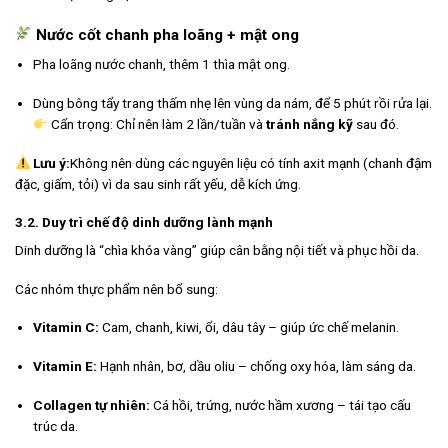
Nước cốt chanh pha loãng + mật ong
Pha loãng nước chanh, thêm 1 thìa mật ong.
Dùng bông tẩy trang thấm nhẹ lên vùng da nám, để 5 phút rồi rửa lại.
Cẩn trọng: Chỉ nên làm 2 lần/tuần và
tránh nắng kỹ
sau đó.
Lưu ý:
Không nên dùng các nguyên liệu có tính axit mạnh (chanh đậm
đặc, giấm, tỏi) vì da sau sinh rất yếu, dễ kích ứng.
3.2. Duy trì chế độ dinh dưỡng lành mạnh
Dinh dưỡng là “chìa khóa vàng” giúp cân bằng nội tiết và phục hồi da.
Các nhóm thực phẩm nên bổ sung:
Vitamin C:
Cam, chanh, kiwi, ổi, dâu tây – giúp ức chế melanin.
Vitamin E:
Hạnh nhân, bơ, dầu oliu – chống oxy hóa, làm sáng da.
Collagen tự nhiên:
Cá hồi, trứng, nước hầm xương – tái tạo cấu
trúc da.