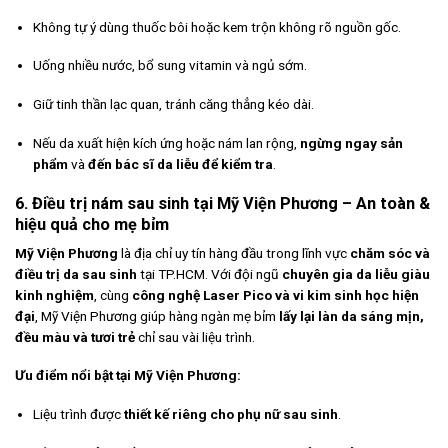
Không tự ý dùng thuốc bôi hoặc kem trộn không rõ nguồn gốc.
Uống nhiều nước, bổ sung vitamin và ngủ sớm.
Giữ tinh thần lạc quan, tránh căng thẳng kéo dài.
Nếu da xuất hiện kích ứng hoặc nám lan rộng,
ngừng ngay sản
phẩm
và
đến bác sĩ da liễu để kiểm tra
.
6. Điều trị nám sau sinh tại Mỹ Viện Phương – An toàn &
hiệu quả cho mẹ bỉm
Mỹ Viện Phương
là địa chỉ uy tín hàng đầu trong lĩnh vực
chăm sóc và
điều trị da sau sinh
tại TP.HCM. Với đội ngũ
chuyên gia da liễu giàu
kinh nghiệm
, cùng
công nghệ Laser Pico và vi kim sinh học hiện
đại
, Mỹ Viện Phương giúp hàng ngàn mẹ bỉm
lấy lại làn da sáng mịn,
đều màu và tươi trẻ
chỉ sau vài liệu trình.
Ưu điểm nổi bật tại Mỹ Viện Phương:
Liệu trình được
thiết kế riêng cho phụ nữ sau sinh
.