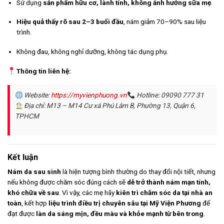
Sử dụng
sản phẩm hữu cơ, lành tính, không ảnh hưởng sữa mẹ
.
Hiệu quả thấy rõ sau 2–3 buổi đầu
, nám giảm 70–90% sau liệu
trình.
Không đau, không nghỉ dưỡng, không tác dụng phụ.
Thông tin liên hệ:
Website:
https://myvienphuong.vn
Hotline: 09090 777 31
Địa chỉ: M13 – M14 Cư xá Phú Lâm B, Phường 13, Quận 6,
TPHCM
Kết luận
Nám da sau sinh
là hiện tượng bình thường do thay đổi nội tiết, nhưng
nếu không được chăm sóc đúng cách sẽ
dễ trở thành nám mạn tính,
khó chữa về sau
. Vì vậy, các mẹ hãy
kiên trì chăm sóc da tại nhà an
toàn
, kết hợp
liệu trình điều trị chuyên sâu tại Mỹ Viện Phương
để
đạt được
làn da sáng mịn, đều màu và khỏe mạnh từ bên trong
.