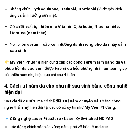
Không chứa
Hydroquinone, Retinoid, Corticoid
(vì dễ gây kích
ứng và ảnh hưởng sữa mẹ).
Có chiết xuất
tự nhiên như Vitamin C, Arbutin, Niacinamide,
Licorice (cam thảo)
.
Nên chọn
serum hoặc kem dưỡng dành riêng cho da nhạy cảm
sau sinh
.
Mỹ Viện Phương
hiện cung cấp các dòng
serum làm sáng da và
phục hồi da sau sinh
được
bác sĩ da liễu chứng nhận an toàn
, giúp
cải thiện nám nhẹ hiệu quả chỉ sau 4 tuần.
4. Cách trị nám da cho phụ nữ sau sinh bằng công nghệ
hiện đại
Sau khi đã cai sữa, mẹ có thể
điều trị nám chuyên sâu
bằng công
nghệ thẩm mỹ hiện đại tại các cơ sở uy tín như
Mỹ Viện Phương
.
Công nghệ Laser PicoSure / Laser Q-Switched ND:YAG
Tác động chính xác vào vùng nám, phá vỡ hắc tố melanin.