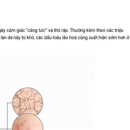
 gây cảm giác “căng tức” và thô ráp. Thường kèm theo các triệu
 làn da này bị khô, các dấu hiệu lão hoá cũng xuất hiện sớm hơn ở