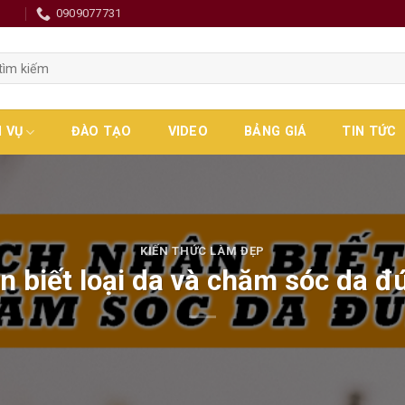
0
0909077731
H VỤ
ĐÀO TẠO
VIDEO
BẢNG GIÁ
TIN TỨC
KIẾN THỨC LÀM ĐẸP
n biết loại da và chăm sóc da đ