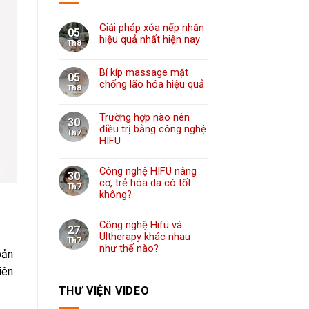
Giải pháp xóa nếp nhăn
05
hiệu quả nhất hiện nay
Th8
Bí kíp massage mặt
05
chống lão hóa hiệu quả
Th8
Trường hợp nào nên
30
điều trị bằng công nghệ
Th7
HIFU
Công nghệ HIFU nâng
30
cơ, trẻ hóa da có tốt
Th7
không?
Công nghệ Hifu và
27
Ultherapy khác nhau
Th7
như thế nào?
bản
iên
THƯ VIỆN VIDEO