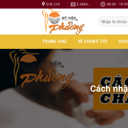
Skip
ĐỊA CHỈ
E-MAIL
08:00 - 19:3
to
content
TRANG CHỦ
VỀ CHÚNG TÔI
DỊC
Cách nhậ