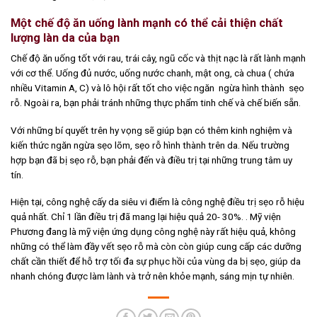
Một chế độ ăn uống lành mạnh có thể cải thiện chất
lượng làn da của bạn
Chế độ ăn uống tốt với rau, trái cây, ngũ cốc và thịt nạc là rất lành mạnh
với cơ thể. Uống đủ nước, uống nước chanh, mật ong, cà chua ( chứa
nhiều Vitamin A, C) và lô hội rất tốt cho việc ngăn ngừa hình thành sẹo
rỗ. Ngoài ra, bạn phải tránh những thực phẩm tinh chế và chế biến sẵn.
Với những bí quyết trên hy vọng sẽ giúp bạn có thêm kinh nghiệm và
kiến thức ngăn ngừa sẹo lõm, sẹo rỗ hình thành trên da. Nếu trường
hợp bạn đã bị sẹo rỗ, bạn phải đến và điều trị tại những trung tâm uy
tín.
Hiện tại, công nghệ cấy da siêu vi điểm là công nghệ điều trị sẹo rỗ hiệu
quả nhất. Chỉ 1 lần điều trị đã mang lại hiệu quả 20- 30%. . Mỹ viện
Phương đang là mỹ viện ứng dụng công nghệ này rất hiệu quả, không
những có thể làm đầy vết sẹo rỗ mà còn còn giúp cung cấp các dưỡng
chất cần thiết để hỗ trợ tối đa sự phục hồi của vùng da bị sẹo, giúp da
nhanh chóng được làm lành và trở nên khỏe mạnh, sáng mịn tự nhiên.