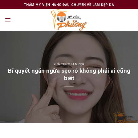
Skip
THẨM MỸ VIỆN HÀNG ĐẦU CHUYÊN VỀ LÀM ĐẸP DA
to
content
KIẾN THỨC LÀM ĐẸP
Bí quyết ngăn ngừa sẹo rỗ không phải ai cũng
biết