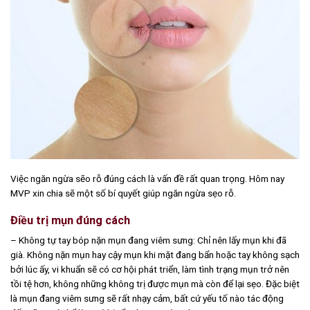
Việc ngăn ngừa sẽo rỗ đúng cách là vấn đề rất quan trọng. Hôm nay
MVP xin chia sẽ một số bí quyết giúp ngăn ngừa sẹo rỗ.
Điều trị mụn đúng cách
– Không tự tay bóp nặn mụn đang viêm sưng: Chỉ nên lấy mụn khi đã
già. Không nặn mụn hay cậy mụn khi mặt đang bẩn hoặc tay không sạch
bởi lúc ấy, vi khuẩn sẽ có cơ hội phát triển, làm tình trạng mụn trở nên
tồi tệ hơn, không những không trị được mụn mà còn để lại sẹo. Đặc biệt
là mụn đang viêm sưng sẽ rất nhạy cảm, bất cứ yếu tố nào tác động