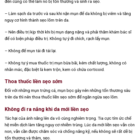
đến cũng có thể làm nó bị tổn thương và sinh ra sẹo.
– Làm sạch da trước và sau khi nặn mụn để da không bị viêm và tăng
nguy cơ hình thành sẹo lõm trên da.
– Nên điều trị kịp thời khi bị mụn dạng nặng và phải thăm khám bác sĩ
để có biện pháp điều trị. Không tự ý đi chích, rạch lấy mụn.
– Không để mụn tái đi tái lại.
– Không tự ý mua thuốc trị mụn bừa bãi, kém chất lượng, không có
nhãn mác, đặc biệt là kem trộn, kem có chứa corticoid.
Thoa thuốc liền sẹo sớm
Đối với những mụn trứng cá, mụn bọc gây nên những tổn thương sâu
trên da thì nên thoa thuốc liền sẹo sớm để ngăn ngừa sẹo lõm.
Không đi ra nắng khi da mới liền sẹo
Tác hại của ánh nắng lên da vô cùng nghiêm trọng. Tia cực tím ức chế
hệ miễn dịch làm tăng nguy cơ nhiễm trùng. Lúc da mới liền sẹo vẫn còn
non, vẫn cần được chăm sóc và chống nắng kỹ, nếu không sẽ rất dễ bị
tổn thương và thâm, sẹo.