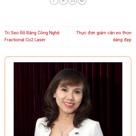
Trị Sẹo Rỗ Bằng Công Nghệ
Thực đơn giảm cân eo thon
Fractional Co2 Laser
dáng đẹp