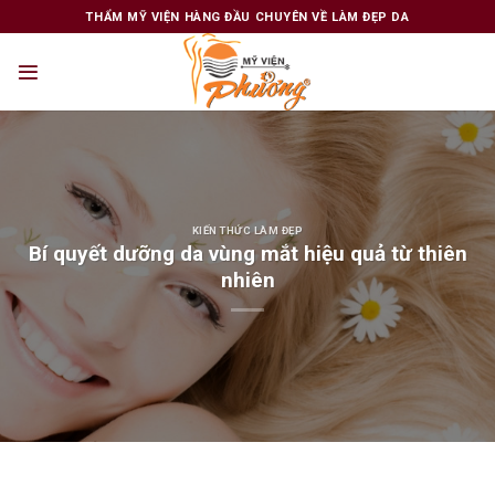
Skip
THẨM MỸ VIỆN HÀNG ĐẦU CHUYÊN VỀ LÀM ĐẸP DA
to
content
KIẾN THỨC LÀM ĐẸP
Bí quyết dưỡng da vùng mắt hiệu quả từ thiên
nhiên