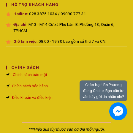
HỖ TRỢ KHÁCH HÀNG
Hotline:
028 3875 1034 / 09090 777 31
Địa chỉ:
M13 - M14 Cư xá Phú Lâm B, Phường 13, Quận 6,
TPHCM
Giờ làm việc:
08:00 - 19:30 bao gồm cả thứ 7 và CN.
CHÍNH SÁCH
Chính sách bảo mật
Chào bạn! Bs.Phương
Chính sách bảo hành
đang Online. Bạn cần tư
vấn hãy gửi tin nhắn nhé!
Điều khoản và điều kiện
***Hiệu quả tùy thuộc vào cơ địa mỗi người.