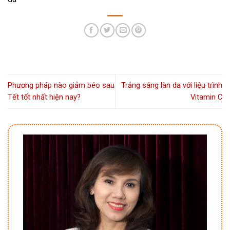
Phương pháp nào giảm béo sau
Trắng sáng làn da với liệu trình
Tết tốt nhất hiện nay?
Vitamin C