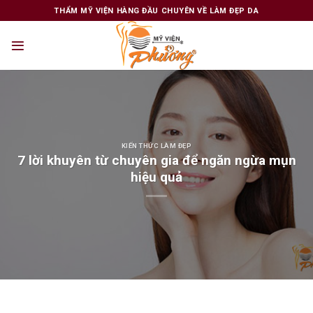
Skip
THẨM MỸ VIỆN HÀNG ĐẦU CHUYÊN VỀ LÀM ĐẸP DA
to
content
KIẾN THỨC LÀM ĐẸP
7 lời khuyên từ chuyên gia để ngăn ngừa mụn
hiệu quả