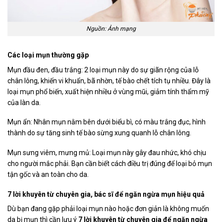
Nguồn: Ảnh mạng
Các loại mụn thường gặp
Mụn đầu đen, đầu trắng: 2 loại mụn này do sự giãn rộng của lỗ
chân lông, khiến vi khuẩn, bã nhờn, tế bào chết tích tụ nhiều. Đây là
loại mụn phổ biến, xuất hiện nhiều ở vùng mũi, giảm tính thẩm mỹ
của làn da.
Mụn ẩn: Nhân mụn nằm bên dưới biểu bì, có màu trắng đục, hình
thành do sự tăng sinh tế bào sừng xung quanh lỗ chân lông.
Mụn sưng viêm, mưng mủ: Loại mụn này gây đau nhức, khó chịu
cho người mắc phải. Bạn cần biết cách điều trị đúng để loại bỏ mụn
tận gốc và an toàn cho da.
7 lời khuyên từ chuyên gia, bác sĩ để ngăn ngừa mụn hiệu quả
Dù bạn đang gặp phải loại mụn nào hoặc đơn giản là không muốn
da bị mụn thì cần lưu ý
7 lời khuyên từ chuyên gia để ngăn ngừa