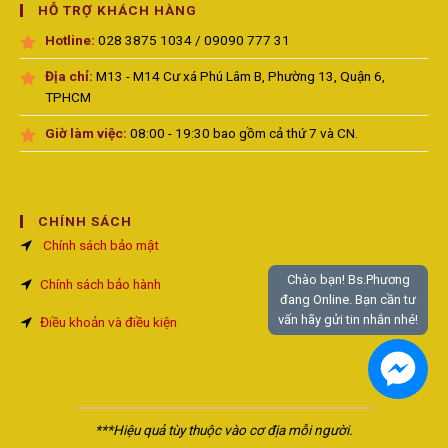
HỖ TRỢ KHÁCH HÀNG
Hotline:
028 3875 1034 / 09090 777 31
Địa chỉ:
M13 - M14 Cư xá Phú Lâm B, Phường 13, Quận 6,
TPHCM
Giờ làm việc:
08:00 - 19:30 bao gồm cả thứ 7 và CN.
CHÍNH SÁCH
Chính sách bảo mật
Chào bạn! Bs.Phương
Chính sách bảo hành
đang Online. Bạn cần tư
vấn hãy gửi tin nhắn nhé!
Điều khoản và điều kiện
***Hiệu quả tùy thuộc vào cơ địa mỗi người.