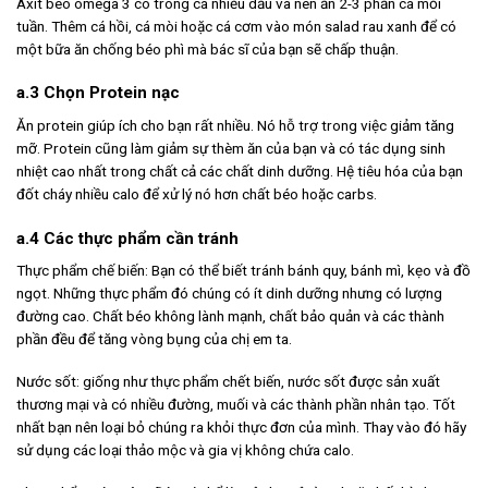
Axit béo omega 3 có trong cá nhiều dầu và nên ăn 2-3 phần cá mỗi
tuần. Thêm cá hồi, cá mòi hoặc cá cơm vào món salad rau xanh để có
một bữa ăn chống béo phì mà bác sĩ của bạn sẽ chấp thuận.
a.3 Chọn Protein nạc
Ăn protein giúp ích cho bạn rất nhiều. Nó hỗ trợ trong việc giảm tăng
mỡ. Protein cũng làm giảm sự thèm ăn của bạn và có tác dụng sinh
nhiệt cao nhất trong chất cả các chất dinh dưỡng. Hệ tiêu hóa của bạn
đốt cháy nhiều calo để xử lý nó hơn chất béo hoặc carbs.
a.4 Các thực phẩm cần tránh
Thực phẩm chế biến: Bạn có thể biết tránh bánh quy, bánh mì, kẹo và đồ
ngọt. Những thực phẩm đó chúng có ít dinh dưỡng nhưng có lượng
đường cao. Chất béo không lành mạnh, chất bảo quản và các thành
phần đều để tăng vòng bụng của chị em ta.
Nước sốt: giống như thực phẩm chết biến, nước sốt được sản xuất
thương mại và có nhiều đường, muối và các thành phần nhân tạo. Tốt
nhất bạn nên loại bỏ chúng ra khỏi thực đơn của mình. Thay vào đó hãy
sử dụng các loại thảo mộc và gia vị không chứa calo.