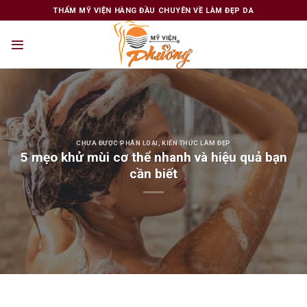
Skip
THẨM MỸ VIỆN HÀNG ĐẦU CHUYÊN VỀ LÀM ĐẸP DA
to
content
CHƯA ĐƯỢC PHÂN LOẠI
,
KIẾN THỨC LÀM ĐẸP
5 mẹo khử mùi cơ thể nhanh và hiệu quả bạn
cần biết